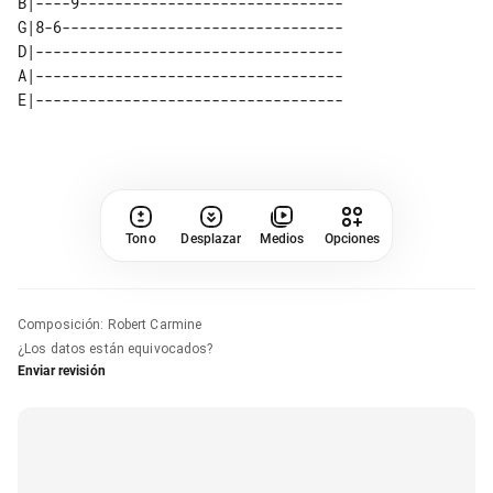
B|----9------------------------------ 

G|8-6-------------------------------- 

D|----------------------------------- 

A|----------------------------------- 

Tono
Desplazar
Medios
Opciones
Composición
:
Robert Carmine
¿Los datos están equivocados?
Enviar revisión