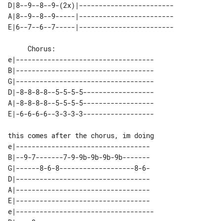
D|8--9--8--9-(2x)|------------------------ 

A|8--9--8--9-----|------------------------ 

     Chorus:

e|-----------------------------------

B|-----------------------------------

G|-----------------------------------

D|-8-8-8-8--5-5-5-5------------------

A|-8-8-8-8--5-5-5-5------------------

this comes after the chorus, im doing

e|----------------------------------

B|--9-7-------7-9-9b-9b-9b-9b-------

G|------8-6-8-------------------8-6-

D|----------------------------------

A|----------------------------------

E|----------------------------------

e|----------------------------------- 
