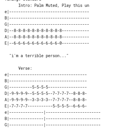
      Intro: Palm Muted, Play this un

e|-----------------------------------

B|-----------------------------------

G|-----------------------------------

D|--8-8-8-8-8-8-8-8-8-8-8------------

A|--8-8-8-8-8-8-8-8-8-8-8------------

  "i'm a terrible person..."

      Verse: 

e|----------------------------------

B|----------------------------------

G|----------5-5-5-5-----------------

D|-9-9-9-9--5-5-5-5--7-7-7-7--8-8-8-

A|-9-9-9-9--3-3-3-3--7-7-7-7--8-8-8-

E|-7-7-7-7-----------5-5-5-5--6-6-6-

e|---------------|------------------------ 

B|---------------|------------------------ 

G|---------------|------------------------ 
