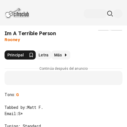
Im A Terrible Person
Medios
Rooney
Principal
Letra
Más
Continúa después del anuncio
Tono
:
G
Tabbed by:Matt F.

Email:S*
