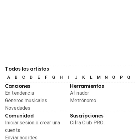
Todos los artistas
A
B
C
D
E
F
G
H
I
J
K
L
M
N
O
P
Q
R
Canciones
Herramientas
En tendencia
Afinador
Géneros musicales
Metrónomo
Novedades
Comunidad
Suscripciones
Iniciar sesión o crear una
Cifra Club PRO
cuenta
Enviar acordes