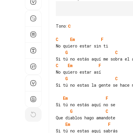
Tono
:
C
C
Em
F
G
C
C
Em
F
G
C
Si tú no estas la gente se hace n
Em
F
G
C
Em
F