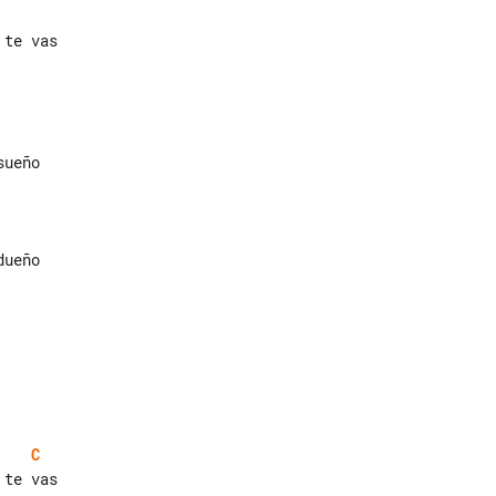
te vas

ueño

C
te vas
