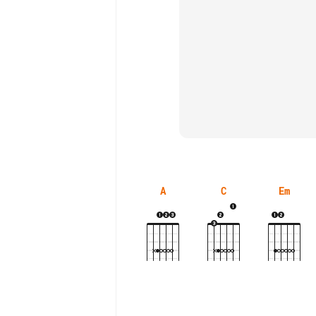
A
C
Em