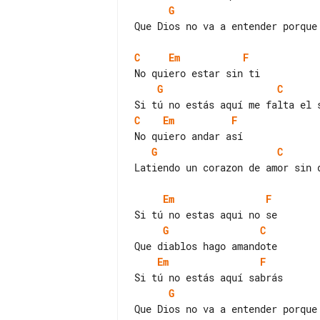
G
Que Dios no va a entender porque 
C
Em
F
G
C
C
Em
F
G
C
Latiendo un corazon de amor sin d
Em
F
G
C
Em
F
G
Que Dios no va a entender porque 