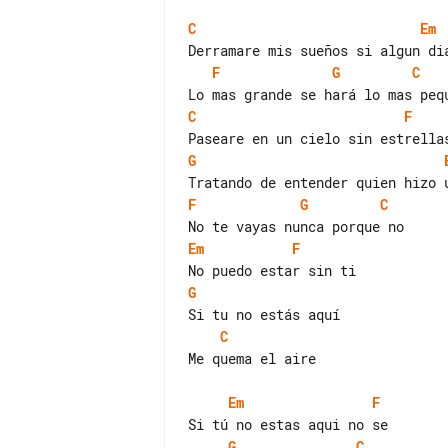
C
Em
F
G
C
C
F
G
F
G
C
Em
F
G
C
Me quema el aire

Em
F
G
C