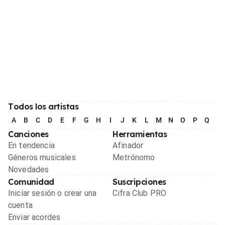
Todos los artistas
A
B
C
D
E
F
G
H
I
J
K
L
M
N
O
P
Q
R
Canciones
Herramientas
En tendencia
Afinador
Géneros musicales
Metrónomo
Novedades
Comunidad
Suscripciones
Iniciar sesión o crear una
Cifra Club PRO
cuenta
Enviar acordes