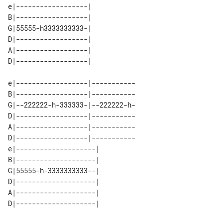
e|------------------| 

B|------------------| 

G|55555-h3333333333-| 

D|------------------| 

A|------------------| 

e|------------------|-----------

B|------------------|-----------

G|--222222-h-333333-|--222222-h-

D|------------------|-----------

A|------------------|-----------

D|------------------|-----------

e|--------------------| 

B|--------------------| 

G|55555-h-3333333333--| 

D|--------------------| 

A|--------------------| 
