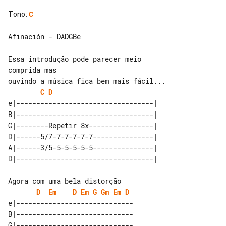
Tono
:
C
Afinación - DADGBe

Essa introdução pode parecer meio 

comprida mas

C
D
e|----------------------------------|

B|----------------------------------|

G|--------Repetir 8x----------------|

D|------5/7-7-7-7-7-7---------------|

A|------3/5-5-5-5-5-5---------------|

D
Em
D
Em
G
Gm
Em
D
e|-----------------------------

B|-----------------------------

G|-----------------------------
