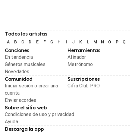
Todos los artistas
A
B
C
D
E
F
G
H
I
J
K
L
M
N
O
P
Q
R
Canciones
Herramientas
En tendencia
Afinador
Géneros musicales
Metrónomo
Novedades
Comunidad
Suscripciones
Iniciar sesión o crear una
Cifra Club PRO
cuenta
Enviar acordes
Sobre el sitio web
Condiciones de uso y privacidad
Ayuda
Descarga la app