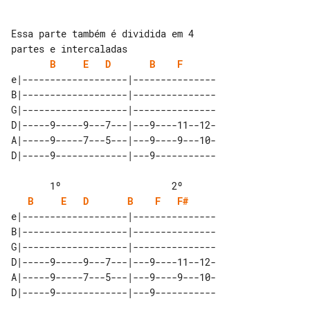
Essa parte também é dividida em 4 

B
E
D
B
F
e|-------------------|---------------

B|-------------------|---------------

G|-------------------|---------------

D|-----9-----9---7---|---9----11--12-

A|-----9-----7---5---|---9----9---10-

B
E
D
B
F
F#
e|-------------------|---------------

B|-------------------|---------------

G|-------------------|---------------

D|-----9-----9---7---|---9----11--12-

A|-----9-----7---5---|---9----9---10-
