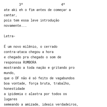
        3º                    4º

ate aki eh o fim antes de começar a 

cantar,

pois tem essa leve introdução 

novamente...

Letra-

É um novo milênio, o cerrado 

contra-ataca chegou a hora

e chegado pra chegado o som de 

responssa RUMBORA

mostrando a toda nação e gritando pro 

mundo,

que o DF não é só feito de vagabundos

boa vontade, força bruta, trabalho, 

honestidade

a ipidemia c alastra por todos os 

lugares

semeando a amizade, ideais verdadeiros,
