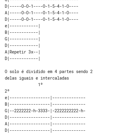
D|-----O-O-1----O-1-5-4-1-O----

A|-----O-O-1----O-1-5-4-1-O----

D|-----O-O-1----O-1-5-4-1-O----

e|------------| 

B|------------| 

G|------------| 

D|------------| 

A|Repetir 3x--| 

O solo é dividido em 4 partes sendo 2 

delas iguais e intercaladas

              1º                       

e|-----------------|--------------

B|-----------------|--------------

G|--2222222-h-3333-|-2222222222-h-

D|-----------------|--------------

A|-----------------|--------------

D|-----------------|--------------
