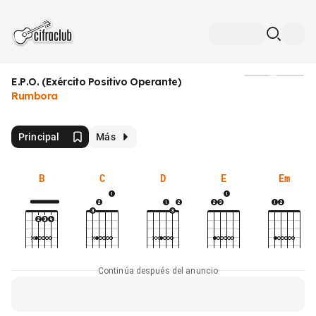
E.P.O. (Exército Positivo Operante)
Medios
Rumbora
Principal
Más
B
C
D
E
Em
Continúa después del anuncio