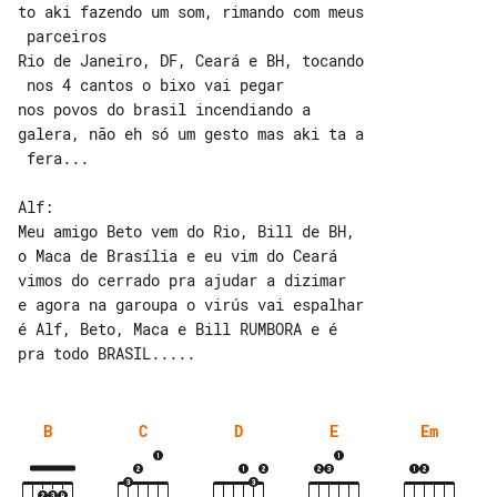
to aki fazendo um som, rimando com meus

 parceiros

Rio de Janeiro, DF, Ceará e BH, tocando

 nos 4 cantos o bixo vai pegar

nos povos do brasil incendiando a 

galera, não eh só um gesto mas aki ta a

 fera...

Alf:

Meu amigo Beto vem do Rio, Bill de BH, 

o Maca de Brasília e eu vim do Ceará

vimos do cerrado pra ajudar a dizimar

e agora na garoupa o virús vai espalhar

é Alf, Beto, Maca e Bill RUMBORA e é 

B
C
D
E
Em