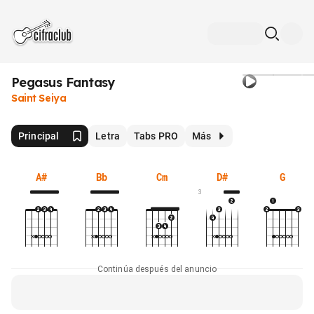
Pegasus Fantasy
Saint Seiya
Principal
Letra
Tabs PRO
Más
A#
Bb
Cm
D#
G
3
Continúa después del anuncio