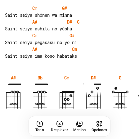
Cm
G#
A#
D#
G
Cm
G#
A#
Cm
A#
Bb
Cm
D#
G
3
Tono
Desplazar
Medios
Opciones