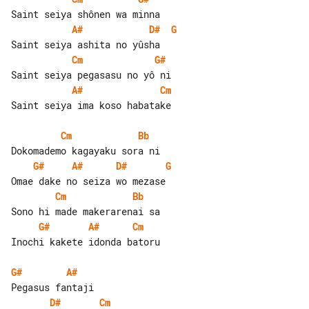
A#
D#
G
Cm
G#
A#
Cm
Saint seiya ima koso habatake

Cm
Bb
G#
A#
D#
G
Cm
Bb
G#
A#
Cm
Inochi kakete idonda batoru

G#
A#
D#
Cm