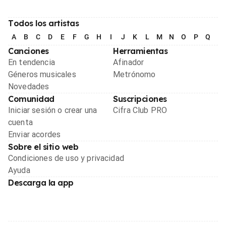
Todos los artistas
A
B
C
D
E
F
G
H
I
J
K
L
M
N
O
P
Q
R
Canciones
Herramientas
En tendencia
Afinador
Géneros musicales
Metrónomo
Novedades
Comunidad
Suscripciones
Iniciar sesión o crear una
Cifra Club PRO
cuenta
Enviar acordes
Sobre el sitio web
Condiciones de uso y privacidad
Ayuda
Descarga la app