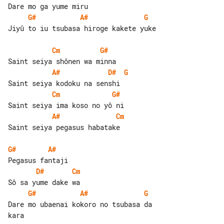
G#
A#
G
Jiyû to iu tsubasa hiroge kakete yuke

Cm
G#
A#
D#
G
Cm
G#
A#
Cm
Saint seiya pegasus habatake

G#
A#
D#
Cm
G#
A#
G
Dare mo ubaenai kokoro no tsubasa da 

kara
