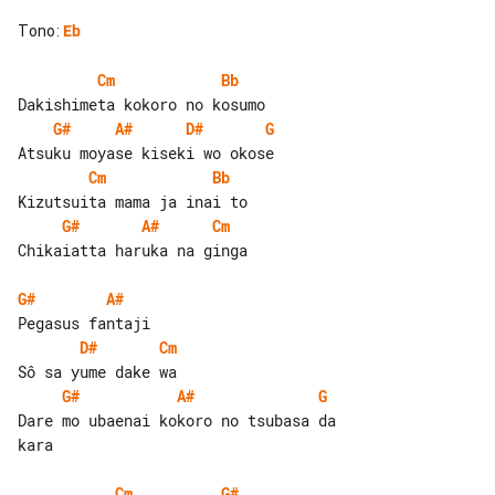
Tono
:
Eb
Cm
Bb
G#
A#
D#
G
Cm
Bb
G#
A#
Cm
Chikaiatta haruka na ginga

G#
A#
D#
Cm
G#
A#
G
Dare mo ubaenai kokoro no tsubasa da 

kara

Cm
G#