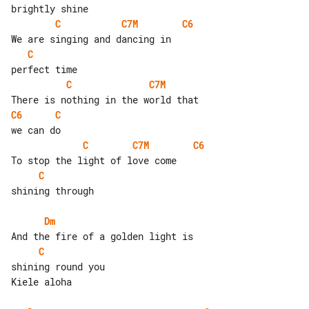
C
C7M
C6
C
C
C7M
C6
C
C
C7M
C6
C
shining through

Dm
C
shining round you

Kiele aloha
