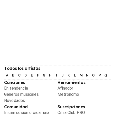
Todos los artistas
A
B
C
D
E
F
G
H
I
J
K
L
M
N
O
P
Q
R
Canciones
Herramientas
En tendencia
Afinador
Géneros musicales
Metrónomo
Novedades
Comunidad
Suscripciones
Iniciar sesión o crear una
Cifra Club PRO