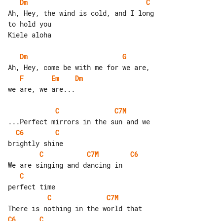
Dm
C
Ah, Hey, the wind is cold, and I long 

to hold you

Kiele aloha

Dm
G
F
Em
Dm
we are, we are...

C
C7M
C6
C
C
C7M
C6
C
C
C7M
C6
C