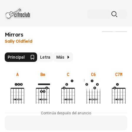
Mirrors
Medios
Sally Oldfield
Principal
Letra
Más
A
Bm
C
C6
C7M
7
Continúa después del anuncio