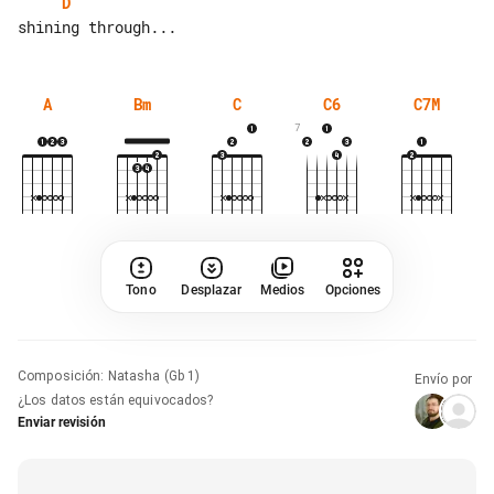
D
A
Bm
C
C6
C7M
7
Tono
Desplazar
Medios
Opciones
Composición
:
Natasha (Gb 1)
Envío por
¿Los datos están equivocados?
Enviar revisión