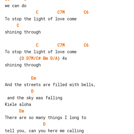
C
C7M
C6
C
shining through

C
C7M
C6
      (
D
D7M/C#
Bm
D/A
) 4x

shining through

Em
D
 and the sky was falling

Em
D
tell you, can you here me calling
