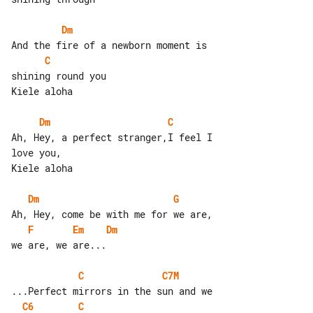
Dm
C
shining round you

Kiele aloha

Dm
C
Ah, Hey, a perfect stranger,I feel I 

love you,

Kiele aloha

Dm
G
F
Em
Dm
we are, we are...

C
C7M
C6
C