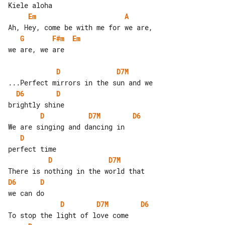
Em
A
G
F#m
Em
we are, we are

D
D7M
D6
D
D
D7M
D6
D
D
D7M
D6
D
D
D7M
D6