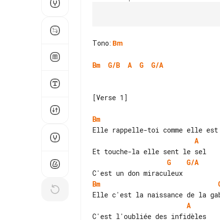
Tono
:
Bm
Bm
G/B
A
G
G/A
[Verse 1]

Bm
A
G
G/A
Bm
A