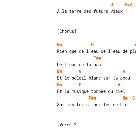
G
G/A
A la terre des futurs vieux

[Chorus]

Bm
G
F#m
Bm
G
A
Bm
G
A
F#m
Bm
G
Sur les toits rouillés de Rio

[Verse 2]
