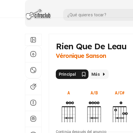
Rien Que De Leau
Véronique Sanson
Principal
Más
A
A/B
A/C#
Continúa después del anuncio