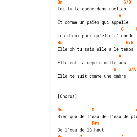
Bm
G/B
A
G
Bm
G/B
A
G
G/A
Elle te suit comme une ombre

[Chorus]

Bm
G
F#m
Bm
G
A