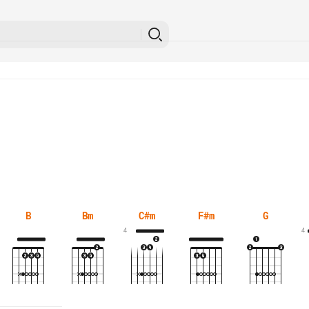
B
Bm
C#m
F#m
G
4
4