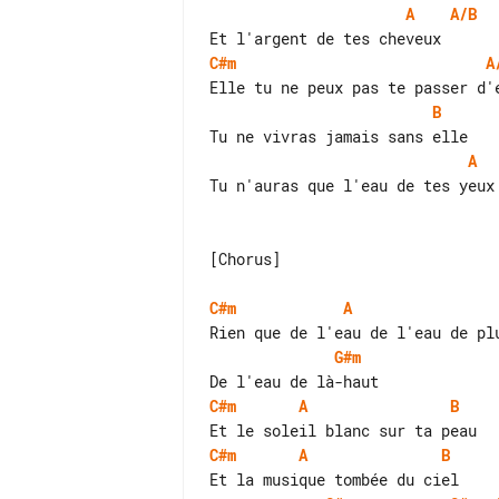
A
A/B
C#m
A
B
A
Tu n'auras que l'eau de tes yeux

[Chorus]

C#m
A
G#m
C#m
A
B
C#m
A
B