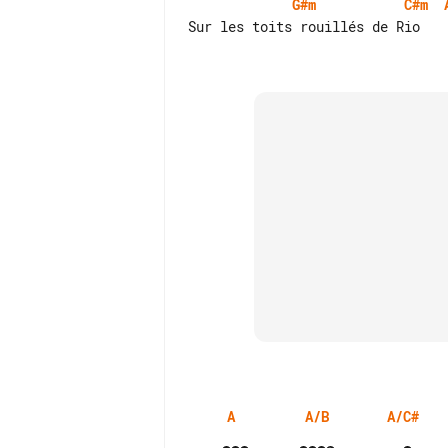
G#m
C#m
Sur les toits rouillés de Rio

A
A/B
A/C#