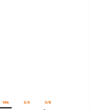
G#m
G/A
G/B