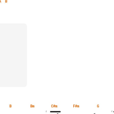
A
B
B
Bm
C#m
F#m
G
4
4