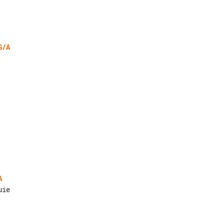
G/A
A