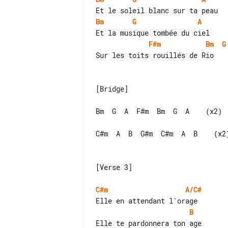
Bm
G
A
F#m
Bm
G
Sur les toits rouillés de Rio

[Bridge]

Bm  G  A  F#m  Bm  G  A    (x2)

C#m  A  B  G#m  C#m  A  B    (x2)
[Verse 3]

C#m
A/C#
B