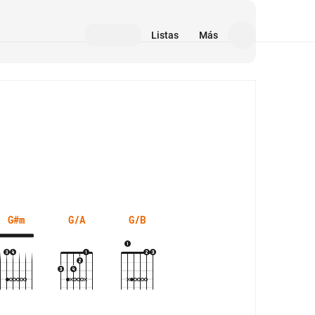
Listas
Más
Medios
G#m
G/A
G/B