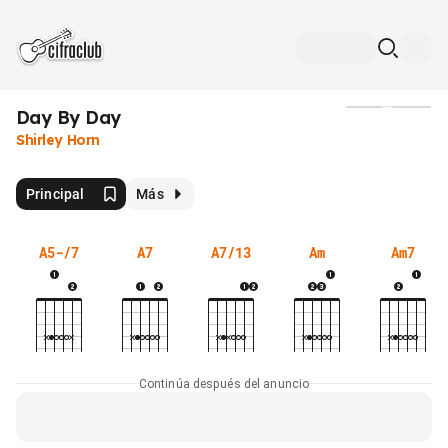
Day By Day
Medios
Shirley Horn
Principal
Más
A5-/7
A7
A7/13
Am
Am7
Continúa después del anuncio