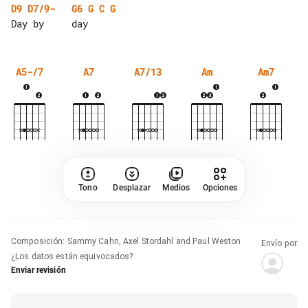
D9
D7/9-
G6
G
C
G
A5-/7
A7
A7/13
Am
Am7
Tono
Desplazar
Medios
Opciones
Composición
:
Sammy Cahn, Axel Stordahl and Paul Weston
Envío por
¿Los datos están equivocados?
Enviar revisión