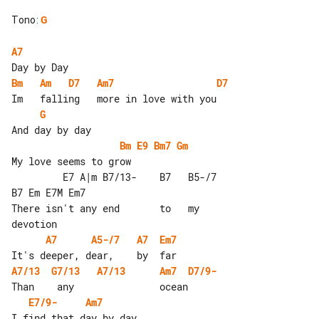
Tono
:
G
A7
Bm
Am
D7
Am7
D7
G
Bm
E9
Bm7
Gm
My love seems to grow

         E7 A|m B7/13-    B7   B5-/7   

B7 Em E7M Em7

There isn't any end       to   my     

A7
A5-/7
A7
Em7
A7/13
G7/13
A7/13
Am7
D7/9-
E7/9-
Am7