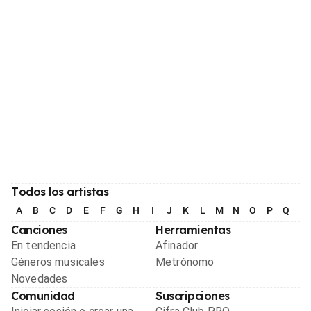
Todos los artistas
A
B
C
D
E
F
G
H
I
J
K
L
M
N
O
P
Q
R
Canciones
Herramientas
En tendencia
Afinador
Géneros musicales
Metrónomo
Novedades
Comunidad
Suscripciones