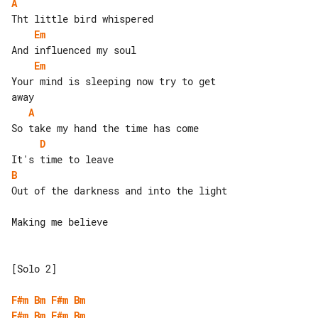
A
Em
Em
Your mind is sleeping now try to get 

A
D
B
Out of the darkness and into the light

Making me believe

[Solo 2]

F#m
Bm
F#m
Bm
F#m
Bm
F#m
Bm