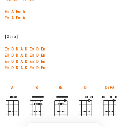
Em
A
Em
A
Em
A
Em
A
[Otro]

Em
D
D
A
D
Em
D
Em
Em
D
D
A
D
Em
D
Em
Em
D
D
A
D
Em
D
Em
Em
D
D
A
D
Em
D
Em
A
B
Bm
D
D/F#