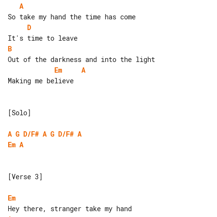
A
D
B
Em
A
Making me believe

[Solo]

A
G
D/F#
A
G
D/F#
A
Em
A
[Verse 3]

Em