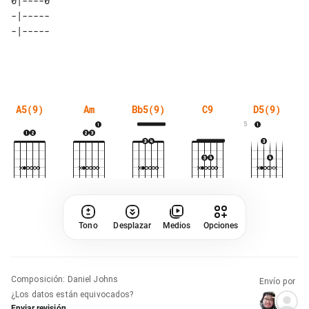
0|----0 

-|----- 

-|----- 

A5(9)
Am
Bb5(9)
C9
D5(9)
5
Tono
Desplazar
Medios
Opciones
Composición
:
Daniel Johns
Envío por
¿Los datos están equivocados?
Enviar revisión