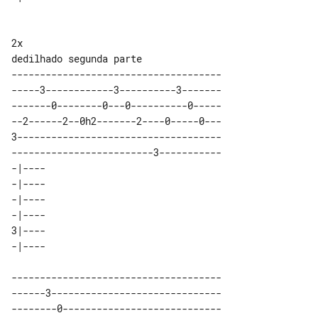
2x

-------------------------------------

-----3------------3----------3-------

-------0--------0---0----------0-----

--2------2--0h2-------2----0-----0---

3------------------------------------

-------------------------3-----------

-|---- 

-|---- 

-|---- 

-|---- 

3|---- 

-------------------------------------

------3------------------------------

--------0----------------------------
