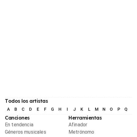
Todos los artistas
A
B
C
D
E
F
G
H
I
J
K
L
M
N
O
P
Q
R
Canciones
Herramientas
En tendencia
Afinador
Géneros musicales
Metrónomo