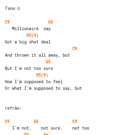
Tono
:
G
C9
G5
D5(9)
C9
G5
D5(9)
How I'm supposed to feel

Or what I'm supposed to say, but

refrão:

C9
G5
C9
G5
Am