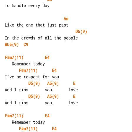
To handle every day

Am
D5(9)
Bb5(9)
C9
F#m7(11)
E4
F#m7(11)
E4
D5(9)
A5(9)
E
D5(9)
A5(9)
E
And I miss       you,      love

F#m7(11)
E4
F#m7(11)
E4