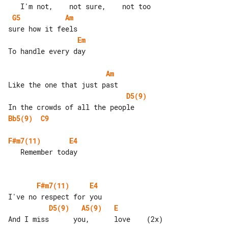
G5
Am
Em
To handle every day

Am
D5(9)
Bb5(9)
C9
F#m7(11)
E4
   Remember today

F#m7(11)
E4
D5(9)
A5(9)
E
And I miss      you,      love    (2x)
