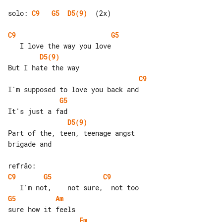
solo: 
C9
G5
D5(9)
  (2x)

C9
G5
D5(9)
C9
G5
D5(9)
Part of the, teen, teenage angst 

brigade and

C9
G5
C9
G5
Am
Em