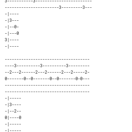
3-----------3------------------------

-----------------------3---------3---

-|---- 

-|3--- 

-|--0- 

-|---0 

3|---- 

------------------------------------

----3----------3----------3---------

--2---2------2---2------2---2-----2-

0-------0--0-------0--0-------0-0---

------------------------------------

------------------------------------

-|----- 

-|3---- 

-|--2-- 

0|----0 

-|----- 
