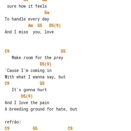
Em
Am
G5
D5(9)
And I miss  you, love

C9
G5
D5(9)
'Cause I'm coming in

C9
G5
D5(9)
And I love the pain

A breeding ground for hate, but

C9
G5
C9