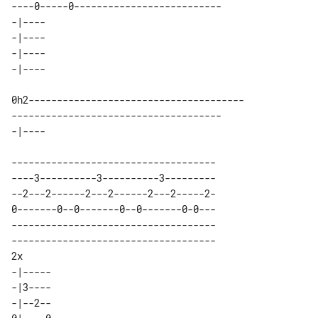
----0-----0--------------------------

-|---- 

-|---- 

-|---- 

0h2--------------------------------------

-------------------------------------

------------------------------------

----3----------3----------3---------

--2---2------2---2------2---2-----2-

0-------0--0-------0--0-------0-0---

------------------------------------

------------------------------------

2x                                  

-|----- 

-|3---- 

-|--2-- 
