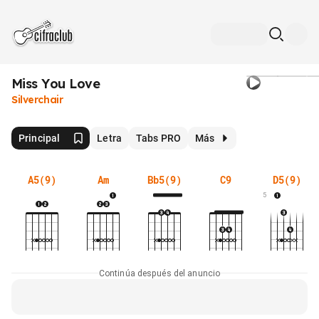
Miss You Love
Silverchair
Principal
Letra
Tabs PRO
Más
A5(9)
Am
Bb5(9)
C9
D5(9)
5
Continúa después del anuncio