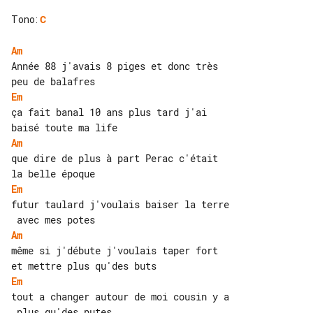
Tono
:
C
Am
Année 88 j'avais 8 piges et donc très 

Em
ça fait banal 10 ans plus tard j'ai 

Am
que dire de plus à part Perac c'était 

Em
futur taulard j'voulais baiser la terre

Am
même si j'débute j'voulais taper fort 

Em
tout a changer autour de moi cousin y a
