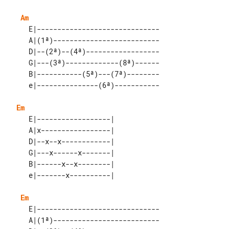
Am
     E|------------------------------

     A|(1ª)--------------------------

     D|--(2ª)--(4ª)------------------

     G|---(3ª)-------------(8ª)------

     B|-----------(5ª)---(7ª)--------

Em
     E|------------------| 

     A|x-----------------| 

     D|--x--x------------| 

     G|---x------x-------| 

     B|------x--x--------| 

Em
     E|------------------------------

     A|(1ª)--------------------------
