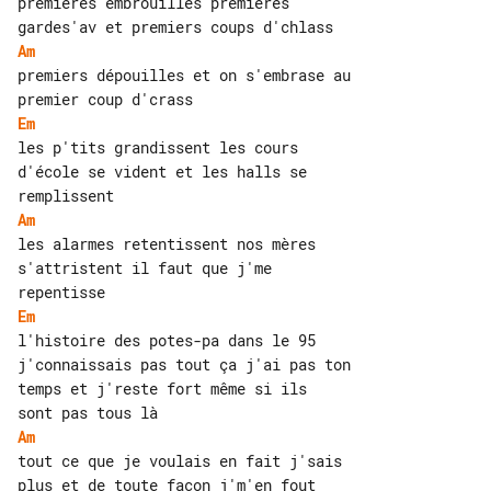
premières embrouilles premières 

Am
premiers dépouilles et on s'embrase au 

Em
les p'tits grandissent les cours 

d'école se vident et les halls se 

Am
les alarmes retentissent nos mères 

s'attristent il faut que j'me 

Em
l'histoire des potes-pa dans le 95 

j'connaissais pas tout ça j'ai pas ton 

temps et j'reste fort même si ils

Am
tout ce que je voulais en fait j'sais 

plus et de toute façon j'm'en fout 
