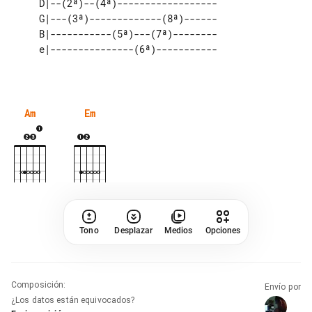
     D|--(2ª)--(4ª)------------------

     G|---(3ª)-------------(8ª)------

     B|-----------(5ª)---(7ª)--------

Am
Em
Tono
Desplazar
Medios
Opciones
Composición
:
Envío por
¿Los datos están equivocados?