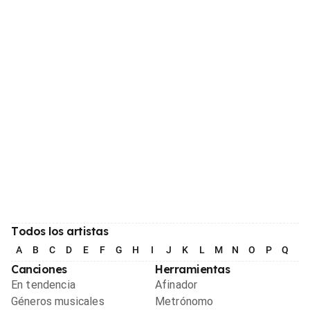
Todos los artistas
A
B
C
D
E
F
G
H
I
J
K
L
M
N
O
P
Q
R
Canciones
Herramientas
En tendencia
Afinador
Géneros musicales
Metrónomo