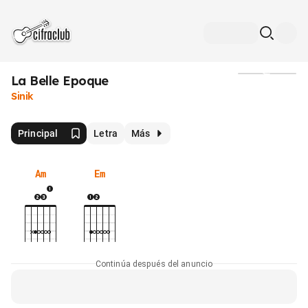
La Belle Epoque
Medios
Sinik
Principal
Letra
Más
Am
Em
Continúa después del anuncio