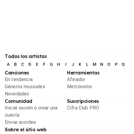
Todos los artistas
A
B
C
D
E
F
G
H
I
J
K
L
M
N
O
P
Q
R
Canciones
Herramientas
En tendencia
Afinador
Géneros musicales
Metrónomo
Novedades
Comunidad
Suscripciones
Iniciar sesión o crear una
Cifra Club PRO
cuenta
Enviar acordes
Sobre el sitio web