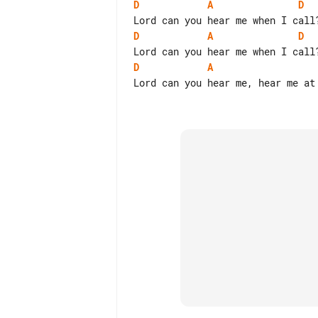
D
A
D
D
A
D
D
A
Lord can you hear me, hear me at 