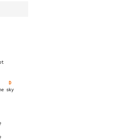
D
e sky
