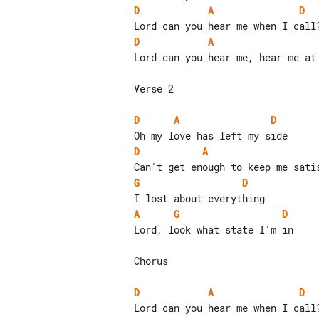
D
A
D
D
A
Lord can you hear me, hear me at 
Verse 2

D
A
D
D
A
G
D
A
G
D
Lord, look what state I'm in

Chorus

D
A
D