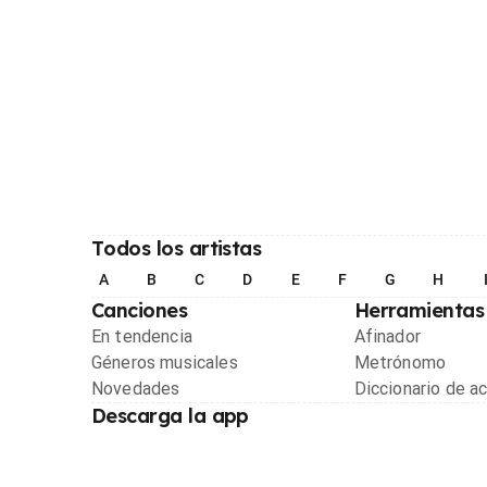
Todos los artistas
A
B
C
D
E
F
G
H
Canciones
Herramientas
En tendencia
Afinador
Géneros musicales
Metrónomo
Novedades
Diccionario de a
Descarga la app