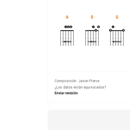
A
D
G
Composición
:
Jason Pierce
¿Los datos están equivocados?
Enviar revisión