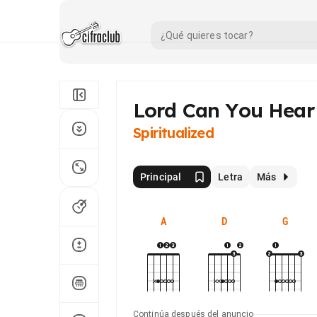
Lord Can You Hear
Spiritualized
Principal
Letra
Más
A
D
G
Continúa después del anuncio