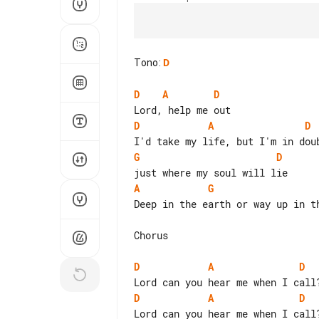
Tono
:
D
D
A
D
D
A
D
G
D
A
G
Deep in the earth or way up in th
Chorus

D
A
D
D
A
D