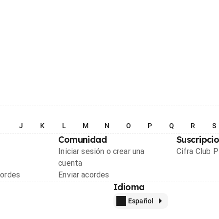
I
J
K
L
M
N
O
P
Q
R
S
Comunidad
Suscripci
Iniciar sesión o crear una
Cifra Club 
cuenta
cordes
Enviar acordes
Idioma
Español