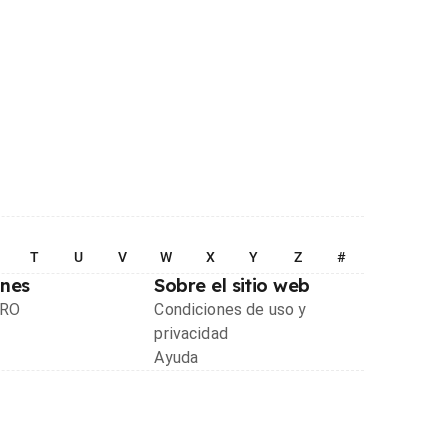
T
U
V
W
X
Y
Z
#
ones
Sobre el sitio web
PRO
Condiciones de uso y
privacidad
Ayuda