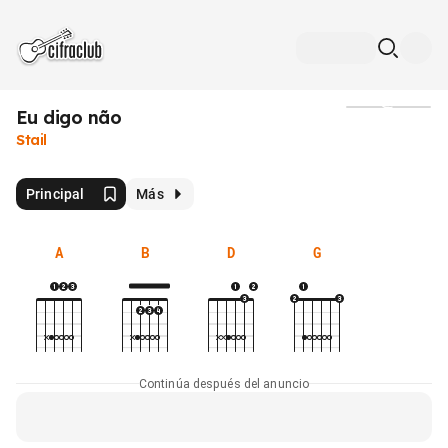
Eu digo não
Medios
Stail
Principal
Más
A
B
D
G
Continúa después del anuncio