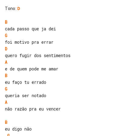
Tono
:
D
B
G
D
A
B
G
A
não razão pra eu vencer

B
G