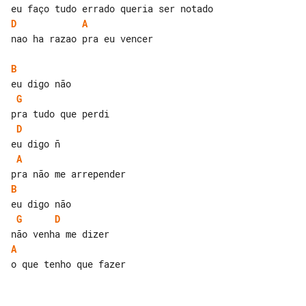
D
A
nao ha razao pra eu vencer

B
G
D
A
B
G
D
A