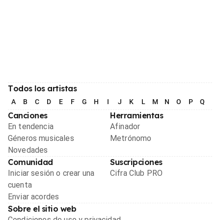
Todos los artistas
A
B
C
D
E
F
G
H
I
J
K
L
M
N
O
P
Q
R
Canciones
Herramientas
En tendencia
Afinador
Géneros musicales
Metrónomo
Novedades
Comunidad
Suscripciones
Iniciar sesión o crear una
Cifra Club PRO
cuenta
Enviar acordes
Sobre el sitio web
Condiciones de uso y privacidad