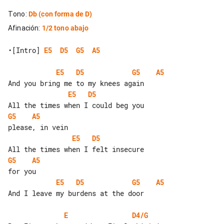
Tono
:
Db
(con forma de D)
Afinación
:
1/2 tono abajo
•[Intro] 
E5
D5
G5
A5
E5
D5
G5
A5
E5
D5
G5
A5
E5
D5
G5
A5
E5
D5
G5
A5
And I leave my burdens at the door

E
D4/G