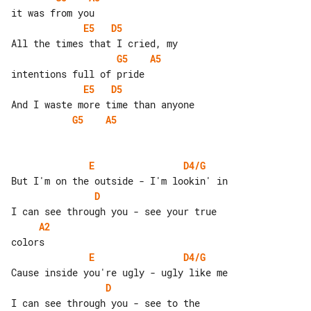
E5
D5
G5
A5
E5
D5
G5
A5
E
D4/G
D
A2
E
D4/G
D