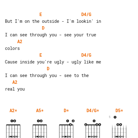
E
D4/G
D
A2
E
D4/G
D
A2
A2
*
A5
*
D
*
D4/G
*
D5
*
5