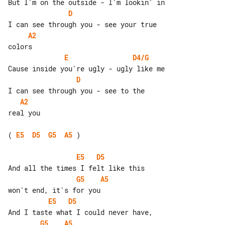
D
A2
E
D4/G
D
A2
real you

( 
E5
D5
G5
A5
 )

E5
D5
G5
A5
E5
D5
G5
A5