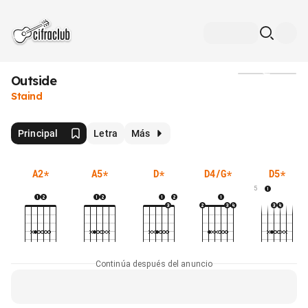
Outside
Medios
Staind
Principal
Letra
Más
A2
*
A5
*
D
*
D4/G
*
D5
*
5
Continúa después del anuncio