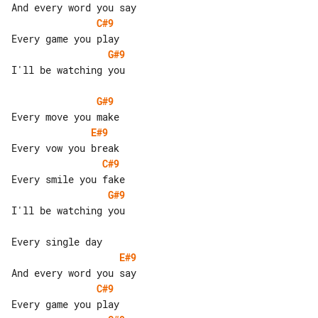
C#9
G#9
I'll be watching you

G#9
E#9
C#9
G#9
I'll be watching you

E#9
C#9