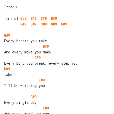
Tono
:
D
[Intro] 
G#9
E#9
C#9
D#9
G#9
E#9
C#9
D#9
G#9
G#9
E#9
C#9
D#9
E#9
I'll be watching you

G#9
E#9