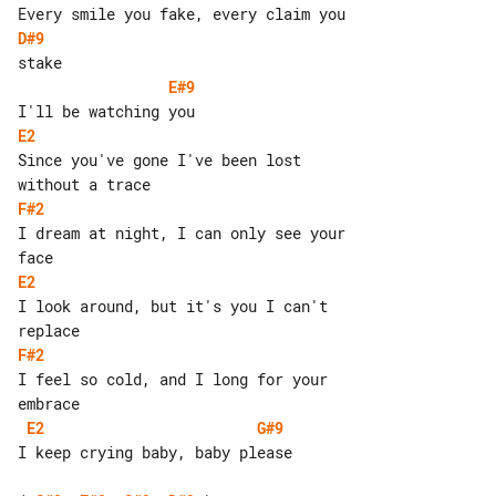
D#9
E#9
E2
Since you've gone I've been lost 

F#2
I dream at night, I can only see your 

E2
I look around, but it's you I can't 

F#2
I feel so cold, and I long for your 

E2
G#9
I keep crying baby, baby please
