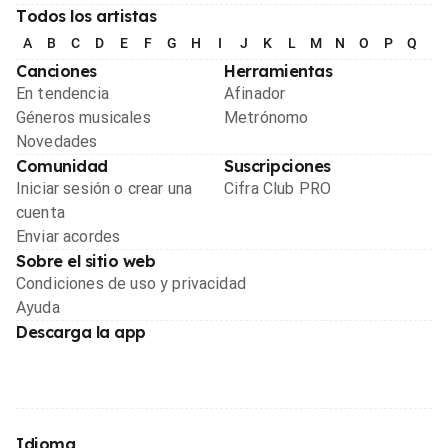
Todos los artistas
A
B
C
D
E
F
G
H
I
J
K
L
M
N
O
P
Q
R
Canciones
Herramientas
En tendencia
Afinador
Géneros musicales
Metrónomo
Novedades
Comunidad
Suscripciones
Iniciar sesión o crear una
Cifra Club PRO
cuenta
Enviar acordes
Sobre el sitio web
Condiciones de uso y privacidad
Ayuda
Descarga la app
Idioma