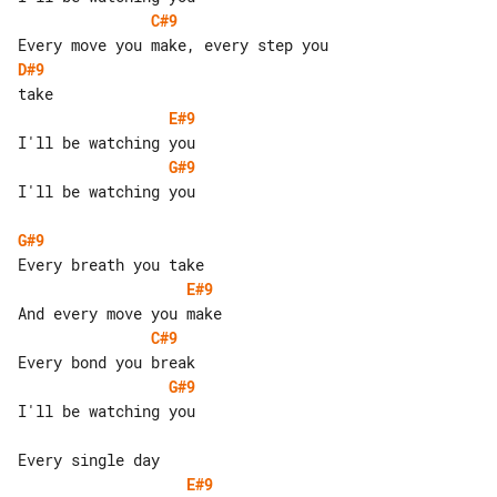
C#9
D#9
E#9
G#9
I'll be watching you

G#9
E#9
C#9
G#9
I'll be watching you

E#9