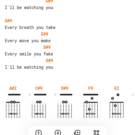
G#9
I'll be watching you

G#9
E#9
D#9
G#9
A#2
C#9
D#9
F9
E2
4
6
2