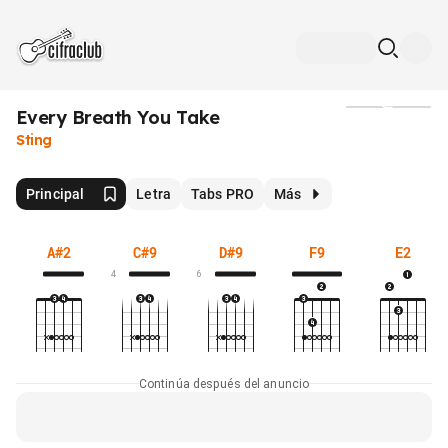
Every Breath You Take
Medios
Sting
Principal
Letra
Tabs PRO
Más
A#2
C#9
D#9
F9
E2
4
6
Continúa después del anuncio