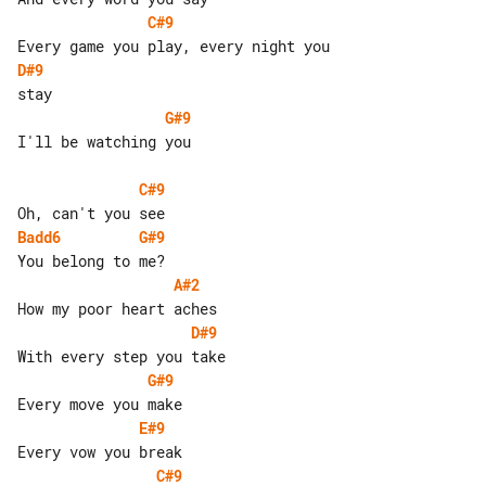
C#9
D#9
G#9
I'll be watching you

C#9
Badd6
G#9
A#2
D#9
G#9
E#9
C#9