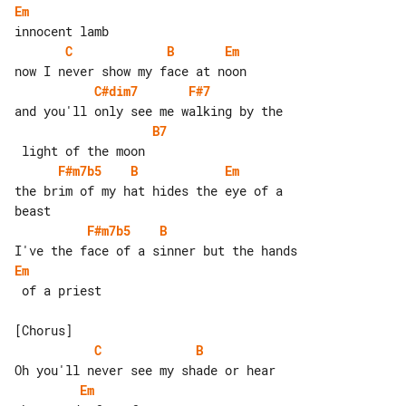
Em
C
B
Em
C#dim7
F#7
B7
F#m7b5
B
Em
the brim of my hat hides the eye of a 

F#m7b5
B
Em
 of a priest

C
B
Em