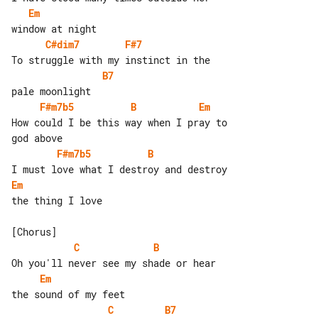
Em
C#dim7
F#7
B7
F#m7b5
B
Em
How could I be this way when I pray to 

F#m7b5
B
Em
the thing I love

C
B
Em
C
B7