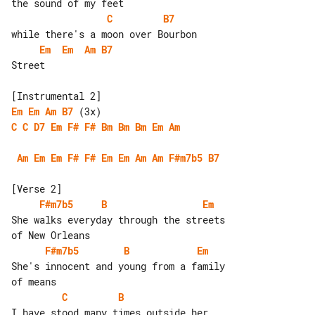
C
B7
Em
Em
Am
B7
Street

Em
Em
Am
B7
C
C
D7
Em
F#
F#
Bm
Bm
Bm
Em
Am
Am
Em
Em
F#
F#
Em
Em
Am
Am
F#m7b5
B7
F#m7b5
B
Em
She walks everyday through the streets 

F#m7b5
B
Em
She's innocent and young from a family 

C
B