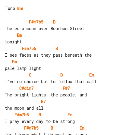
Tono
:
Em
F#m7b5
B
Em
F#m7b5
B
Em
C
B
Em
C#dim7
F#7
B7
F#m7b5
B
Em
F#m7b5
B
Em
for I know what I do must be wrong
