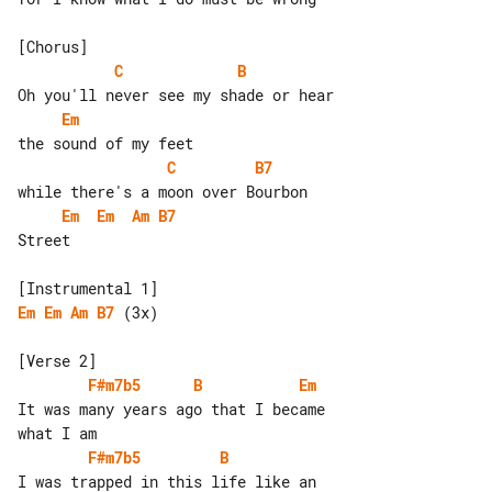
C
B
Em
C
B7
Em
Em
Am
B7
Street

Em
Em
Am
B7
 (3x)

F#m7b5
B
Em
It was many years ago that I became 

F#m7b5
B