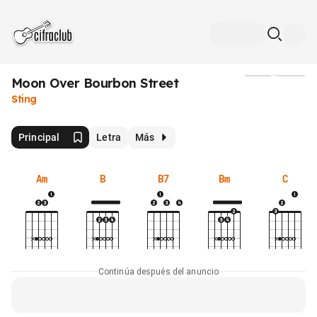
Moon Over Bourbon Street
Medios
Sting
Principal
Letra
Más
Am
B
B7
Bm
C
Continúa después del anuncio