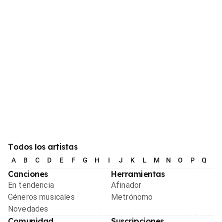
Todos los artistas
A
B
C
D
E
F
G
H
I
J
K
L
M
N
O
P
Q
R
Canciones
Herramientas
En tendencia
Afinador
Géneros musicales
Metrónomo
Novedades
Comunidad
Suscripciones