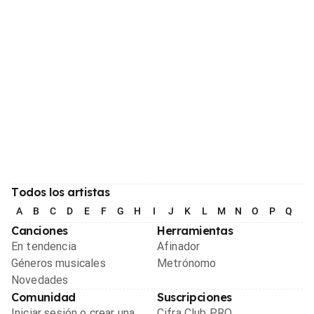
Todos los artistas
A
B
C
D
E
F
G
H
I
J
K
L
M
N
O
P
Q
R
Canciones
Herramientas
En tendencia
Afinador
Géneros musicales
Metrónomo
Novedades
Comunidad
Suscripciones
Iniciar sesión o crear una
Cifra Club PRO