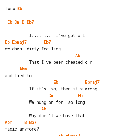
Tono
:
Eb
Eb
Cm
B
Bb7
Eb
Ebmaj7
Eb7
Ab
Abm
Eb
Ebmaj7
Cm
Eb
Ab
Abm
B
Bb7
Eb
Ebmaj7