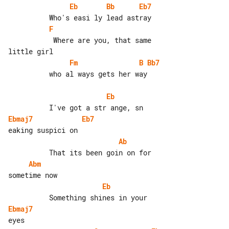
Eb
Bb
Eb7
F
           Where are you, that same 

Fm
B
Bb7
          who al ways gets her way

Eb
Ebmaj7
Eb7
Ab
Abm
Eb
Ebmaj7