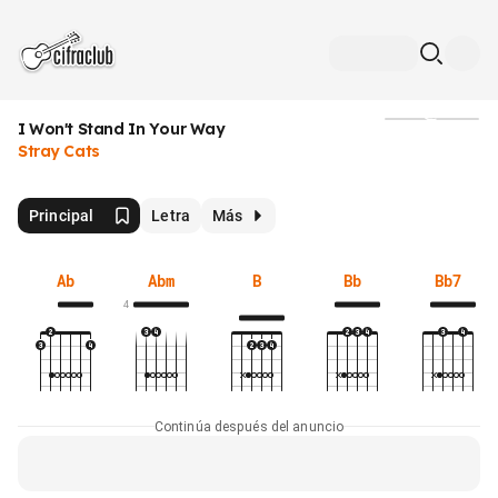
I Won't Stand In Your Way
Medios
Stray Cats
Principal
Letra
Más
Ab
Abm
B
Bb
Bb7
4
Continúa después del anuncio