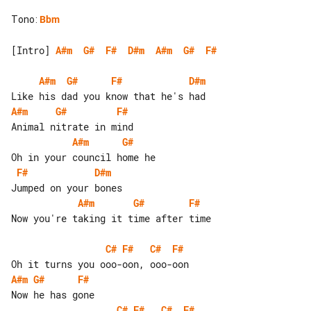
Tono
:
Bbm
[Intro] 
A#m
G#
F#
D#m
A#m
G#
F#
A#m
G#
F#
D#m
A#m
G#
F#
A#m
G#
F#
D#m
A#m
G#
F#
Now you're taking it time after time

C#
F#
C#
F#
A#m
G#
F#
C#
F#
C#
F#