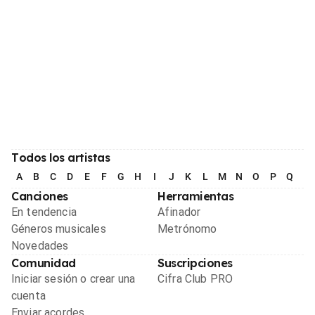
Todos los artistas
A
B
C
D
E
F
G
H
I
J
K
L
M
N
O
P
Q
R
Canciones
Herramientas
En tendencia
Afinador
Géneros musicales
Metrónomo
Novedades
Comunidad
Suscripciones
Iniciar sesión o crear una
Cifra Club PRO
cuenta
Enviar acordes