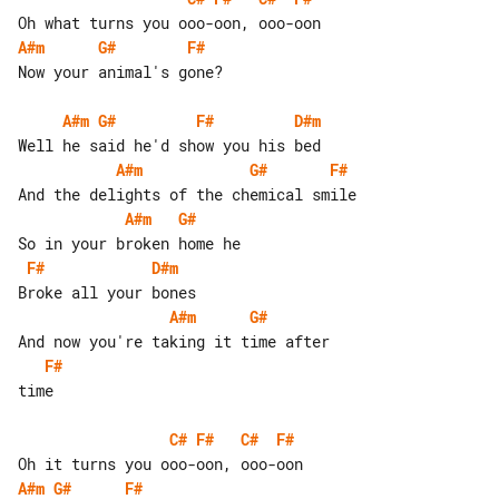
A#m
G#
F#
Now your animal's gone?

A#m
G#
F#
D#m
A#m
G#
F#
A#m
G#
F#
D#m
A#m
G#
F#
time

C#
F#
C#
F#
A#m
G#
F#