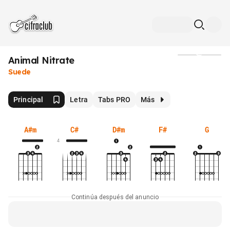
Animal Nitrate
Medios
Suede
Principal
Letra
Tabs PRO
Más
A#m
C#
D#m
F#
G
4
Continúa después del anuncio