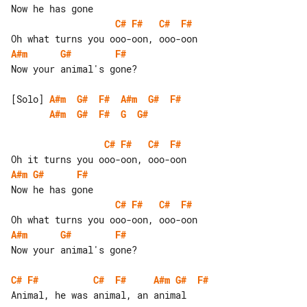
C#
F#
C#
F#
A#m
G#
F#
Now your animal's gone?

[Solo] 
A#m
G#
F#
A#m
G#
F#
A#m
G#
F#
G
G#
C#
F#
C#
F#
A#m
G#
F#
C#
F#
C#
F#
A#m
G#
F#
Now your animal's gone?

C#
F#
C#
F#
A#m
G#
F#