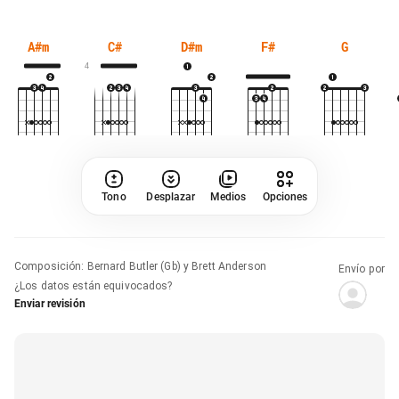
A#m
C#
D#m
F#
G
4
Tono
Desplazar
Medios
Opciones
Composición
:
Bernard Butler (Gb) y Brett Anderson
Envío por
¿Los datos están equivocados?
Enviar revisión