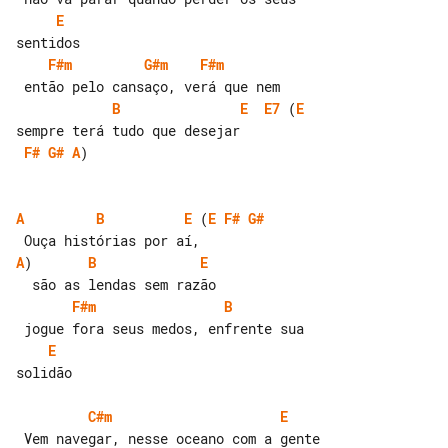
E
F#m
G#m
F#m
B
E
E7
 (
E
F#
G#
A
)

A
B
E
 (
E
F#
G#
A
)       
B
E
F#m
B
E
solidão

C#m
E