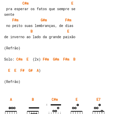
C#m
E
 pra esperar os fatos que sempre se 

F#m
G#m
F#m
B
E
de inverno ao lado da grande paixão

(Refrão)

Solo: 
C#m
E
  (2x) 
F#m
G#m
F#m
B
E
E
F#
G#
A
)

A
B
C#m
E
E7
4