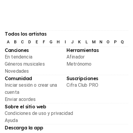
Todos los artistas
A
B
C
D
E
F
G
H
I
J
K
L
M
N
O
P
Q
R
Canciones
Herramientas
En tendencia
Afinador
Géneros musicales
Metrónomo
Novedades
Comunidad
Suscripciones
Iniciar sesión o crear una
Cifra Club PRO
cuenta
Enviar acordes
Sobre el sitio web
Condiciones de uso y privacidad
Ayuda
Descarga la app