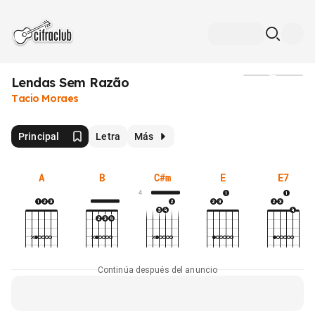
Lendas Sem Razão
Medios
Tacio Moraes
Principal
Letra
Más
A
B
C#m
E
E7
4
Continúa después del anuncio