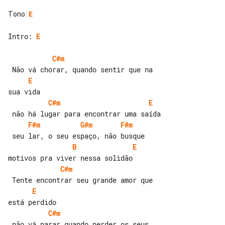
Tono
:
E
Intro: 
E
C#m
E
C#m
E
F#m
G#m
F#m
B
E
C#m
E
C#m