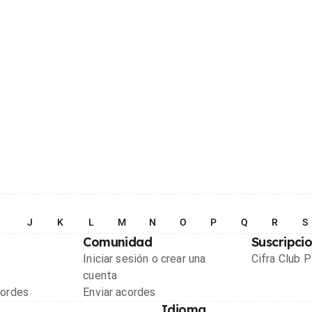
I
J
K
L
M
N
O
P
Q
R
S
Comunidad
Suscripci
Iniciar sesión o crear una
Cifra Club 
cuenta
cordes
Enviar acordes
Idioma