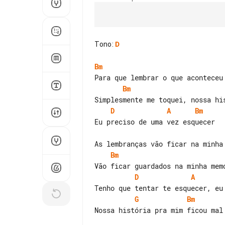
Tono
:
D
Bm
Bm
D
A
Bm
Bm
D
A
G
Bm
Nossa história pra mim ficou mal 