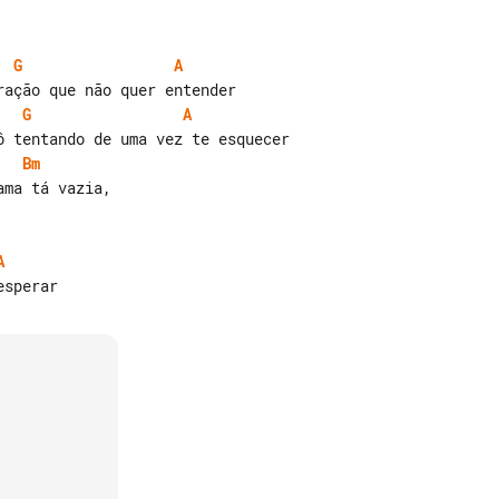
G
A
G
A
Bm
ma tá vazia,

A