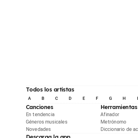
Todos los artistas
A
B
C
D
E
F
G
H
Canciones
Herramientas
En tendencia
Afinador
Géneros musicales
Metrónomo
Novedades
Diccionario de a
Descarga la app