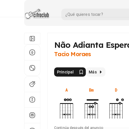
Não Adianta Esper
Tacio Moraes
Principal
Más
A
Bm
D
Continúa después del anuncio