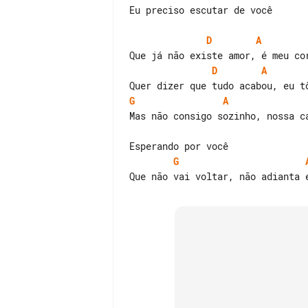
Eu preciso escutar de você

D
A
D
A
G
A
Mas não consigo sozinho, nossa ca
G