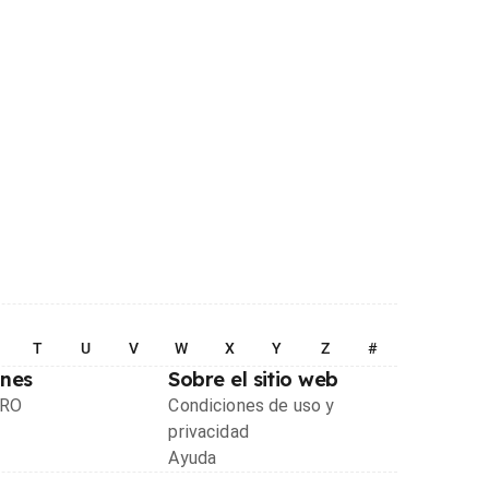
T
U
V
W
X
Y
Z
#
ones
Sobre el sitio web
PRO
Condiciones de uso y
privacidad
Ayuda