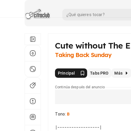
Cute without The E
Taking Back Sunday
Principal
Tabs PRO
Más
Continúa después del anuncio
Tono
:
B
|------------------|       
