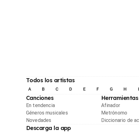
Todos los artistas
A
B
C
D
E
F
G
H
Canciones
Herramientas
En tendencia
Afinador
Géneros musicales
Metrónomo
Novedades
Diccionario de a
Descarga la app