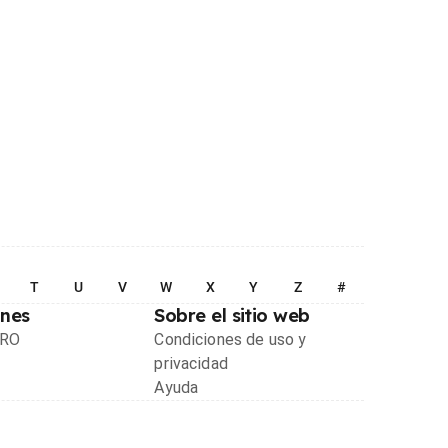
T
U
V
W
X
Y
Z
#
ones
Sobre el sitio web
PRO
Condiciones de uso y
privacidad
Ayuda