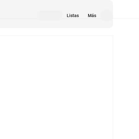
Listas
Más
Medios