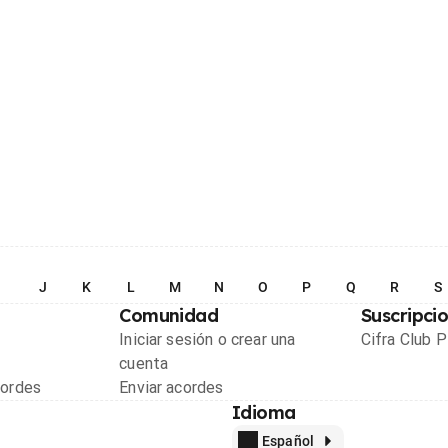
I
J
K
L
M
N
O
P
Q
R
S
Comunidad
Suscripci
Iniciar sesión o crear una
Cifra Club 
cuenta
cordes
Enviar acordes
Idioma
Español