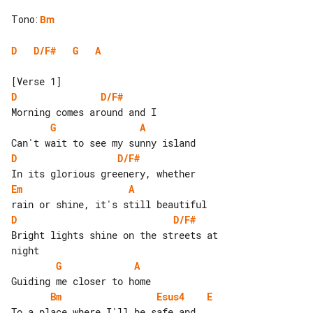
Tono
:
Bm
D
D/F#
G
A
D
D/F#
G
A
D
D/F#
Em
A
D
D/F#
Bright lights shine on the streets at 

G
A
Bm
Esus4
E