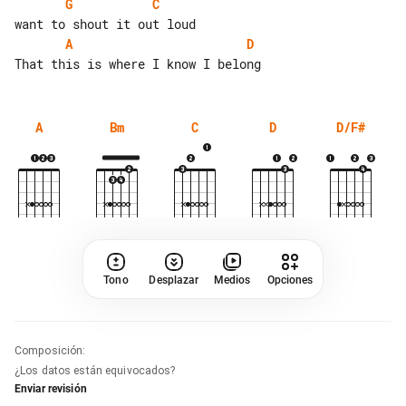
G
C
A
D
A
Bm
C
D
D/F#
Tono
Desplazar
Medios
Opciones
Composición
:
¿Los datos están equivocados?
Enviar revisión