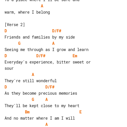
A
warm, where I belong

D
D/F#
G
A
D
D/F#
Em
Everyday's experience, bitter sweet or 

A
D
D/F#
G
A
Bm
E
A