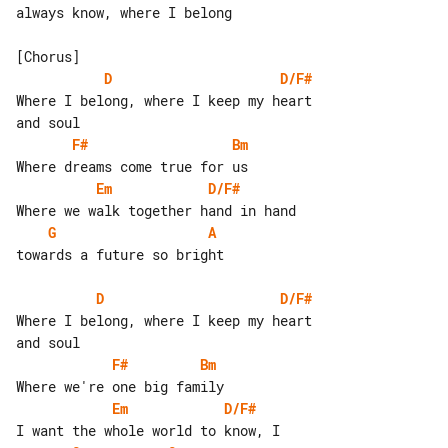
always know, where I belong

D
D/F#
Where I belong, where I keep my heart 

F#
Bm
Em
D/F#
G
A
towards a future so bright

D
D/F#
Where I belong, where I keep my heart 

F#
Bm
Em
D/F#