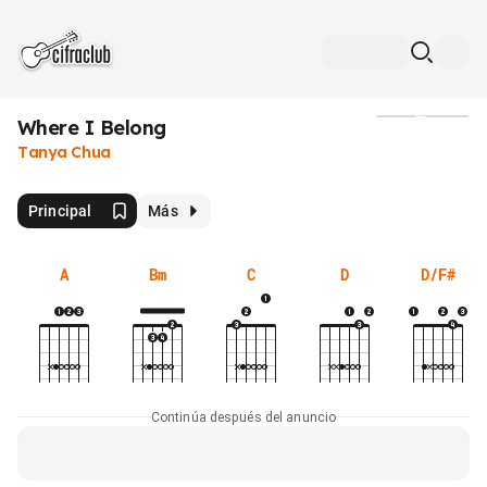
Where I Belong
Medios
Tanya Chua
Principal
Más
A
Bm
C
D
D/F#
Continúa después del anuncio