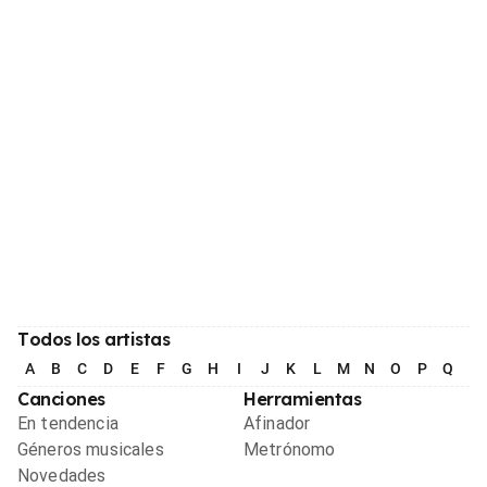
Todos los artistas
A
B
C
D
E
F
G
H
I
J
K
L
M
N
O
P
Q
R
Canciones
Herramientas
En tendencia
Afinador
Géneros musicales
Metrónomo
Novedades