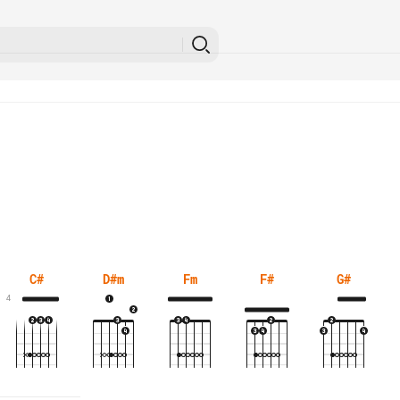
C#
D#m
Fm
F#
G#
4