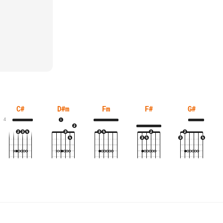
C#
D#m
Fm
F#
G#
4