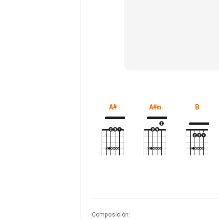
A#
A#m
B
Composición
: