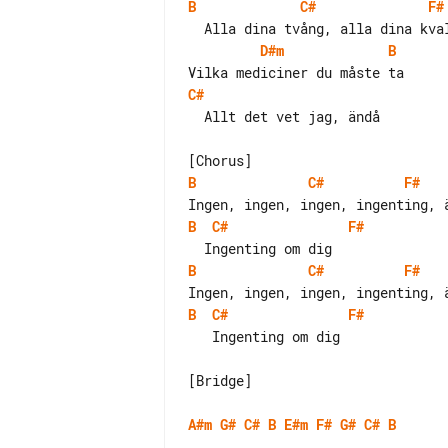
B
C#
F#
D#m
B
C#
  Allt det vet jag, ändå

B
C#
F#
B
C#
F#
B
C#
F#
B
C#
F#
   Ingenting om dig

[Bridge]

A#m
G#
C#
B
E#m
F#
G#
C#
B