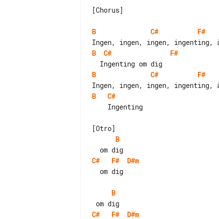
[Chorus]

B
C#
F#
B
C#
F#
B
C#
F#
B
C#
    Ingenting

B
C#
F#
D#m
  om dig

B
C#
F#
D#m