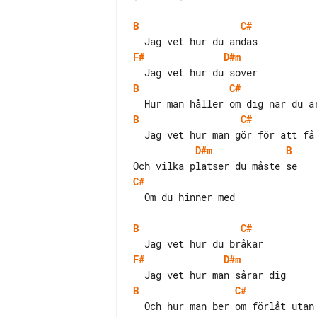
B
C#
F#
D#m
B
C#
B
C#
D#m
B
C#
  Om du hinner med

B
C#
F#
D#m
B
C#