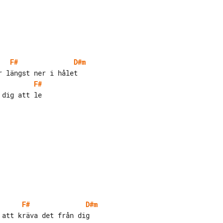
F#
D#m
F#
F#
D#m