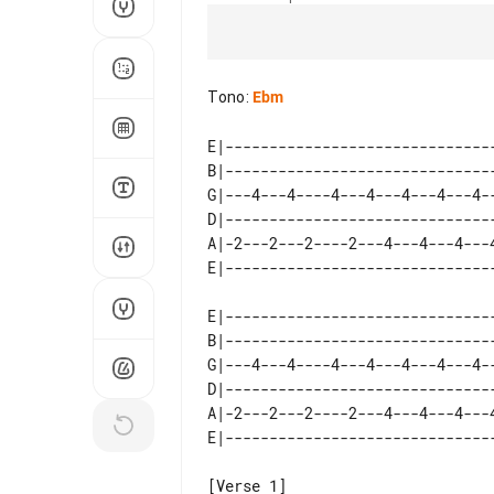
Tono
:
Ebm
E|------------------------------
B|------------------------------
G|---4---4----4---4---4---4---4-
D|------------------------------
A|-2---2---2----2---4---4---4---
E|------------------------------
B|------------------------------
G|---4---4----4---4---4---4---4-
D|------------------------------
A|-2---2---2----2---4---4---4---
[Verse 1]
