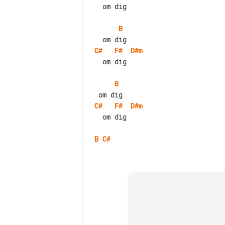
  om dig

B
C#
F#
D#m
  om dig

B
C#
F#
D#m
  om dig

B
C#