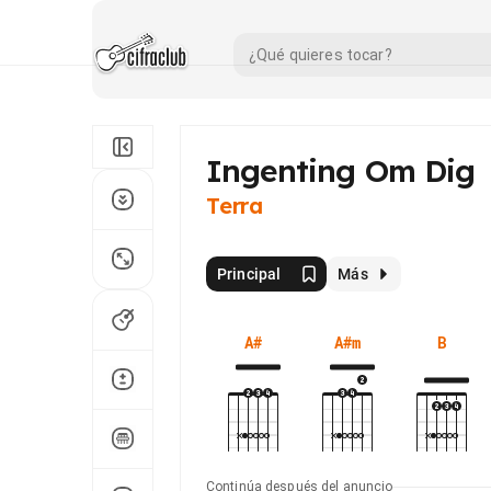
Ingenting Om Dig
Terra
Principal
Más
A#
A#m
B
Continúa después del anuncio