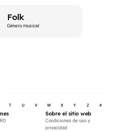
Folk
Género musical
T
U
V
W
X
Y
Z
#
ones
Sobre el sitio web
PRO
Condiciones de uso y
privacidad