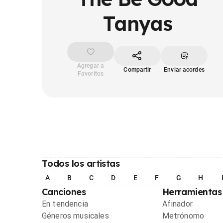
Tanyas
Agregar a
Compartir
Enviar acordes
Favoritos
Todos los artistas
A
B
C
D
E
F
G
H
Canciones
Herramientas
En tendencia
Afinador
Géneros musicales
Metrónomo