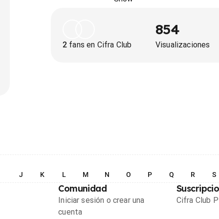
854
2
fans en Cifra Club
Visualizaciones
I
J
K
L
M
N
O
P
Q
R
S
Comunidad
Suscripci
Iniciar sesión o crear una
Cifra Club 
cuenta