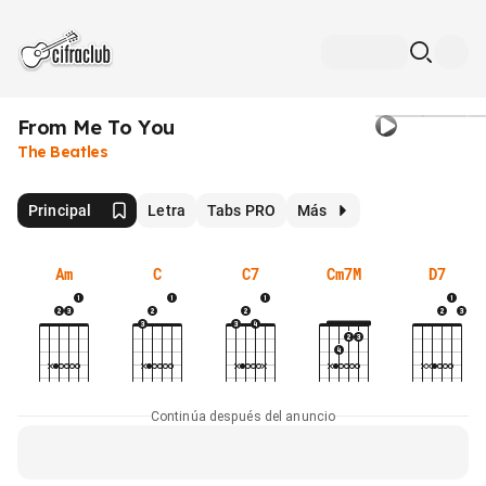
From Me To You
The Beatles
Principal
Letra
Tabs PRO
Más
Am
C
C7
Cm7M
D7
Continúa después del anuncio