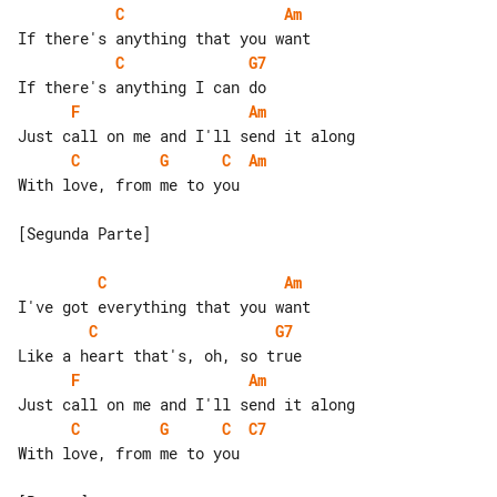
C
Am
C
G7
F
Am
C
G
C
Am
With love, from me to you

[Segunda Parte]

C
Am
C
G7
F
Am
C
G
C
C7
With love, from me to you
