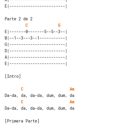
C
G
E|-------0-------5--5--3--| 

B|--1--3---3--1-----------| 

G|------------------------| 

D|------------------------| 

A|------------------------| 

[Intro]

C
Am
C
Am
Da-da, da, da-da, dum, dum, da

[Primera Parte]
