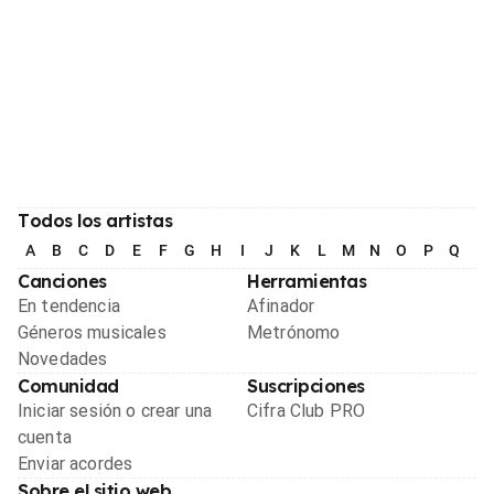
Todos los artistas
A
B
C
D
E
F
G
H
I
J
K
L
M
N
O
P
Q
R
Canciones
Herramientas
En tendencia
Afinador
Géneros musicales
Metrónomo
Novedades
Comunidad
Suscripciones
Iniciar sesión o crear una
Cifra Club PRO
cuenta
Enviar acordes
Sobre el sitio web