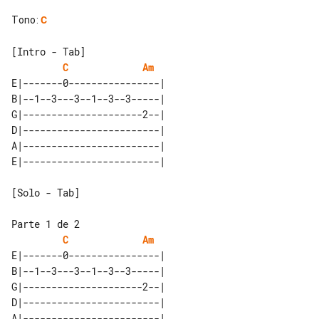
Tono
:
C
C
Am
E|-------0----------------| 

B|--1--3---3--1--3--3-----| 

G|---------------------2--| 

D|------------------------| 

A|------------------------| 

[Solo - Tab]

C
Am
E|-------0----------------| 

B|--1--3---3--1--3--3-----| 

G|---------------------2--| 

D|------------------------| 

A|------------------------| 
