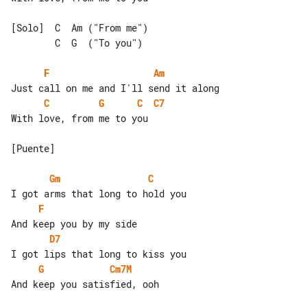
[Solo]  C  Am ("From me")

        C  G  ("To you")

F
Am
C
G
C
C7
With love, from me to you

[Puente]

Gm
C
F
D7
G
Cm7M
And keep you satisfied, ooh
