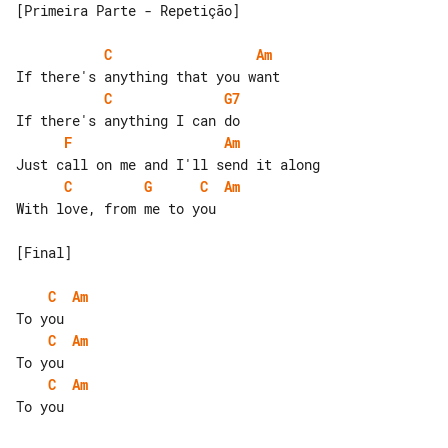
[Primeira Parte - Repetição]

C
Am
C
G7
F
Am
C
G
C
Am
With love, from me to you

[Final]

C
Am
C
Am
C
Am