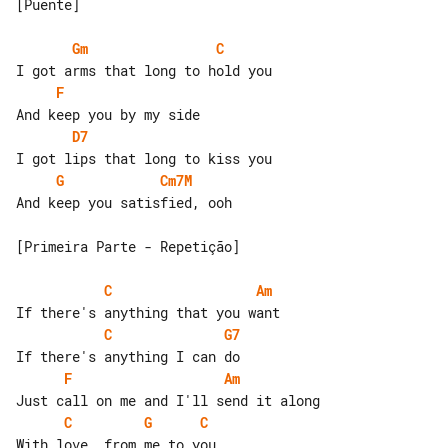
[Puente]

Gm
C
F
D7
G
Cm7M
And keep you satisfied, ooh

[Primeira Parte - Repetição]

C
Am
C
G7
F
Am
C
G
C
With love, from me to you
