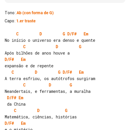
Tono
:
Ab
(con forma de G)
Capo
:
1.er traste
C
D
G
D/F#
Em
C
D
G
D/F#
Em
C
D
G
D/F#
Em
C
D
G
D/F#
Em
C
D
G
D/F#
Em