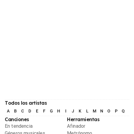
Todos los artistas
A
B
C
D
E
F
G
H
I
J
K
L
M
N
O
P
Q
R
Canciones
Herramientas
En tendencia
Afinador
Géneros musicales
Metrónomo