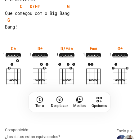
C
D/F#
G
G
C
*
D
*
D/F#
*
Em
*
G
*
1
1
1
1
1
Tono
Desplazar
Medios
Opciones
Composición
:
Envío por
¿Los datos están equivocados?