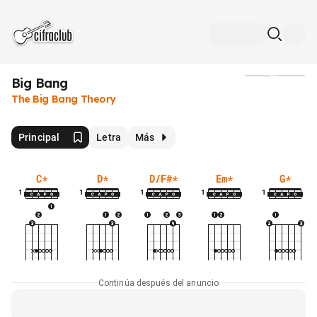
Big Bang
Medios
The Big Bang Theory
Principal
Letra
Más
C
*
D
*
D/F#
*
Em
*
G
*
1
1
1
1
1
Continúa después del anuncio