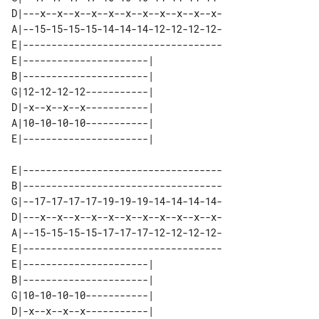
D|---x--x--x--x--x--x--x--x--x--x--x-

A|--15-15-15-15-14-14-14-12-12-12-12-

E|-----------------------------------

E|----------------------| 

B|----------------------| 

G|12-12-12-12-----------| 

D|-x--x--x--x-----------| 

A|10-10-10-10-----------| 

E|-----------------------------------

B|-----------------------------------

G|--17-17-17-17-19-19-19-14-14-14-14-

D|---x--x--x--x--x--x--x--x--x--x--x-

A|--15-15-15-15-17-17-17-12-12-12-12-

E|-----------------------------------

E|----------------------| 

B|----------------------| 

G|10-10-10-10-----------| 

D|-x--x--x--x-----------| 
