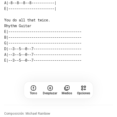
A|-8--8--8--8-----------| 

Rhythm Guitar

E|-----------------------------------

B|-----------------------------------

G|-----------------------------------

D|--3--5--0--7-----------------------

A|--3--5--0--7-----------------------

Tono
Desplazar
Medios
Opciones
Composición
:
Michael Rainbow