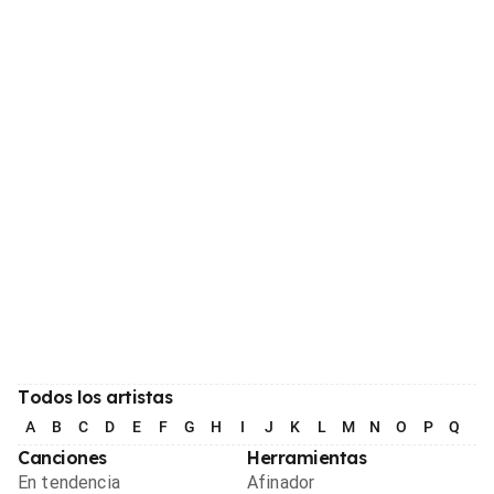
Todos los artistas
A
B
C
D
E
F
G
H
I
J
K
L
M
N
O
P
Q
R
Canciones
Herramientas
En tendencia
Afinador