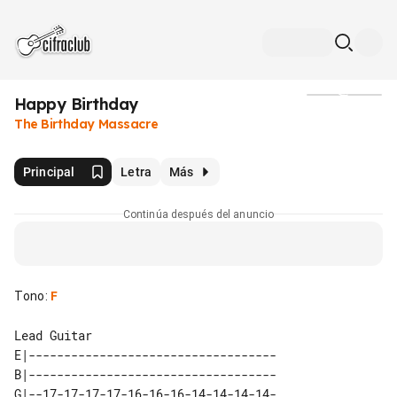
Happy Birthday
Medios
The Birthday Massacre
Principal
Letra
Más
Continúa después del anuncio
Tono
:
F
Lead Guitar

E|-----------------------------------

B|-----------------------------------

G|--17-17-17-17-16-16-16-14-14-14-14-
