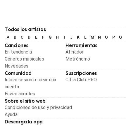
Todos los artistas
A
B
C
D
E
F
G
H
I
J
K
L
M
N
O
P
Q
R
Canciones
Herramientas
En tendencia
Afinador
Géneros musicales
Metrónomo
Novedades
Comunidad
Suscripciones
Iniciar sesión o crear una
Cifra Club PRO
cuenta
Enviar acordes
Sobre el sitio web
Condiciones de uso y privacidad
Ayuda
Descarga la app