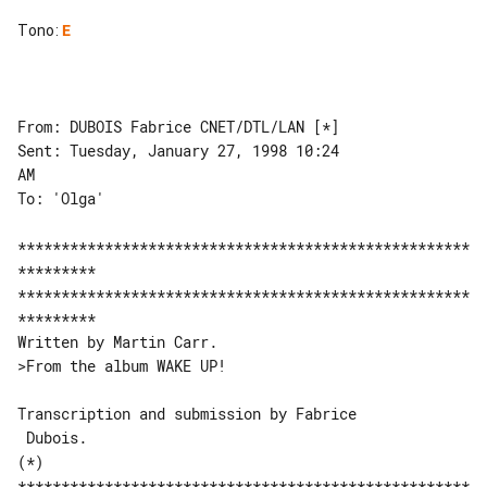
Tono
:
E
From: DUBOIS Fabrice CNET/DTL/LAN [*]

Sent: Tuesday, January 27, 1998 10:24 

AM

To: 'Olga'

****************************************************
*********

****************************************************
*********

>From the album WAKE UP!

Transcription and submission by Fabrice

 Dubois.

(*)

****************************************************