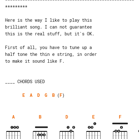
*********

Here is the way I like to play this

brilliant song. I can not guarantee

this is the real stuff, but it's OK.

First of all, you have to tune up a

half tone the thin e string, in order

to make it sound like F.

____ CHORDS USED

E
A
D
G
B
 (
F
A
B
D
E
F