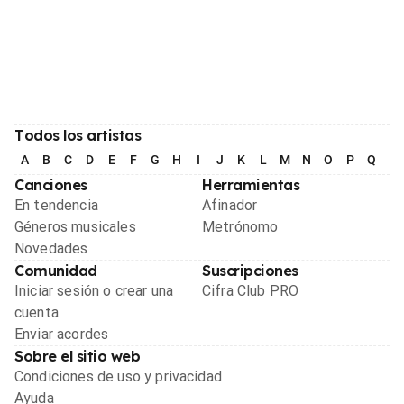
Todos los artistas
A
B
C
D
E
F
G
H
I
J
K
L
M
N
O
P
Q
R
Canciones
Herramientas
En tendencia
Afinador
Géneros musicales
Metrónomo
Novedades
Comunidad
Suscripciones
Iniciar sesión o crear una
Cifra Club PRO
cuenta
Enviar acordes
Sobre el sitio web
Condiciones de uso y privacidad
Ayuda