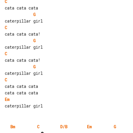
C
G
C
G
C
G
C
cata cata cata

Em
Bm
C
D/B
Em
G