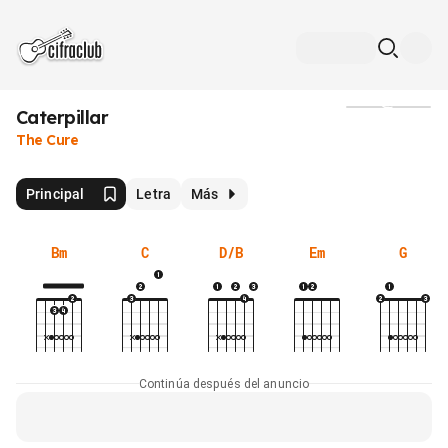
Caterpillar
Medios
The Cure
Principal
Letra
Más
Bm
C
D/B
Em
G
Continúa después del anuncio