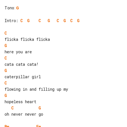
Tono
:
G
Intro: 
C
G
C
G
C
G
C
G
C
G
C
G
C
G
C
G
oh never never go

Bm
Em