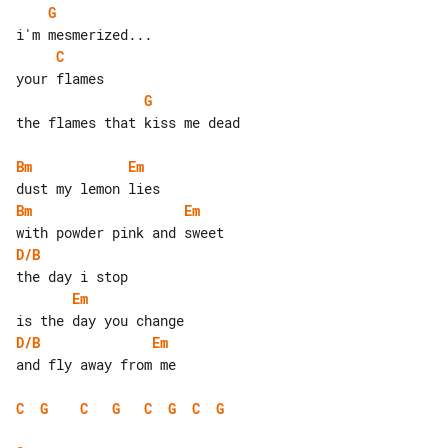
G
C
G
the flames that kiss me dead

Bm
Em
Bm
Em
D/B
Em
D/B
Em
and fly away from me

C
G
C
G
C
G
C
G