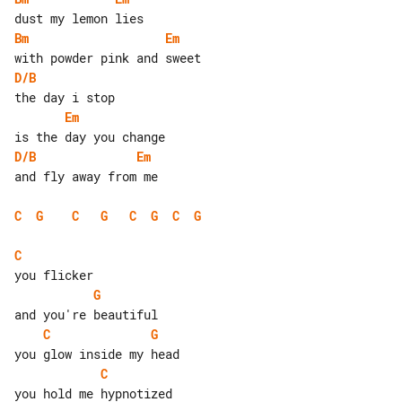
Bm
Em
D/B
Em
D/B
Em
and fly away from me

C
G
C
G
C
G
C
G
C
G
C
G
C