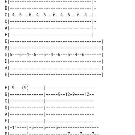
E|----------------------------------|-

B|----------------------------------|-

G|-4--6---6--4--6---6--4--6---6--4--|-

D|----------------------------------|-

A|----------------------------------|-

E|----------------------------------|-

E|--------------------------------------| 

B|--------------------------------------| 

G|6---6--4--6---6--4--6---6--4--6-------| 

D|--------------------------------------| 

A|--------------------------------------| 

E|-9---(9)------|--------------------

B|--------------|-----9--12-9----12--

G|--------------|--------------------

D|--------------|--------------------

A|--------------|--------------------

E|--------------|--------------------

E|-11----|-6----6----6-----------------

B|-------|----------------7----7----7--
