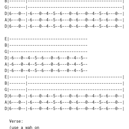
B|-------|-----------------------------------------| 

G|-------|-----------------------------------------| 

D|6---0--|-6---0--4--5--6---0--6---0--4--5--6---0--| 

A|6---0--|-6---0--4--5--6---0--6---0--4--5--6---0--| 

E|----------------------------------

B|----------------------------------

G|----------------------------------

D|-6---0--4--5--6---0--6---0--4--5--

A|-6---0--4--5--6---0--6---0--4--5--

D|-6---0--4--5--6---0--6---0--4--5--

E|-------|-----------------------------------------| 

B|-------|-----------------------------------------| 

G|-------|-----------------------------------------| 

D|6---0--|-6---0--4--5--6---0--6---0--4--5--6---0--| 

A|6---0--|-6---0--4--5--6---0--6---0--4--5--6---0--| 

  Verse:

  (use a wah on
