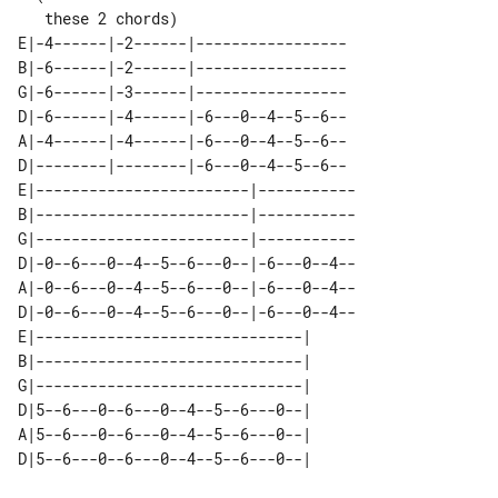
E|-4------|-2------|-----------------

B|-6------|-2------|-----------------

G|-6------|-3------|-----------------

D|-6------|-4------|-6---0--4--5--6--

A|-4------|-4------|-6---0--4--5--6--

D|--------|--------|-6---0--4--5--6--

E|------------------------|-----------

B|------------------------|-----------

G|------------------------|-----------

D|-0--6---0--4--5--6---0--|-6---0--4--

A|-0--6---0--4--5--6---0--|-6---0--4--

D|-0--6---0--4--5--6---0--|-6---0--4--

E|------------------------------| 

B|------------------------------| 

G|------------------------------| 

D|5--6---0--6---0--4--5--6---0--| 

A|5--6---0--6---0--4--5--6---0--| 
