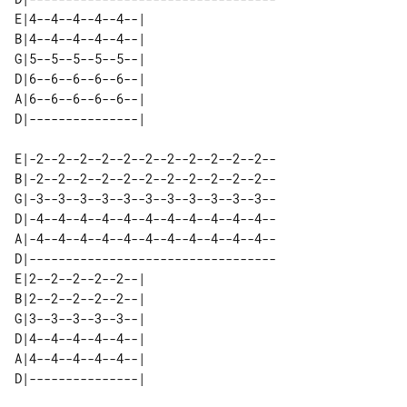
E|4--4--4--4--4--| 

B|4--4--4--4--4--| 

G|5--5--5--5--5--| 

D|6--6--6--6--6--| 

A|6--6--6--6--6--| 

E|-2--2--2--2--2--2--2--2--2--2--2--

B|-2--2--2--2--2--2--2--2--2--2--2--

G|-3--3--3--3--3--3--3--3--3--3--3--

D|-4--4--4--4--4--4--4--4--4--4--4--

A|-4--4--4--4--4--4--4--4--4--4--4--

D|----------------------------------

E|2--2--2--2--2--| 

B|2--2--2--2--2--| 

G|3--3--3--3--3--| 

D|4--4--4--4--4--| 

A|4--4--4--4--4--| 
