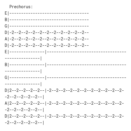
  Prechorus:

E|----------------------------------

B|----------------------------------

G|----------------------------------

D|-2--2--2--2--2--2--2--2--2--2--2--

A|-2--2--2--2--2--2--2--2--2--2--2--

D|-2--2--2--2--2--2--2--2--2--2--2--

E|---------------|----------------------------------
---------------| 

B|---------------|----------------------------------
---------------| 

G|---------------|----------------------------------
---------------| 

D|2--2--2--2--2--|-2--2--2--2--2--2--2--2--2--2--2-
-2--2--2--2--2--| 

A|2--2--2--2--2--|-2--2--2--2--2--2--2--2--2--2--2-
-2--2--2--2--2--| 

D|2--2--2--2--2--|-2--2--2--2--2--2--2--2--2--2--2-