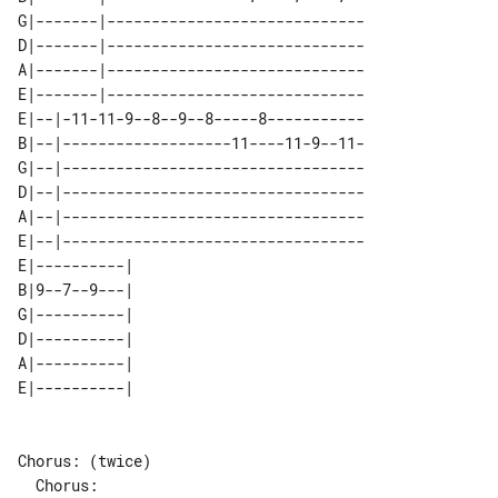
G|-------|-----------------------------

D|-------|-----------------------------

A|-------|-----------------------------

E|-------|-----------------------------

E|--|-11-11-9--8--9--8-----8-----------

B|--|-------------------11----11-9--11-

G|--|----------------------------------

D|--|----------------------------------

A|--|----------------------------------

E|--|----------------------------------

E|----------| 

B|9--7--9---| 

G|----------| 

D|----------| 

A|----------| 

Chorus: (twice)
