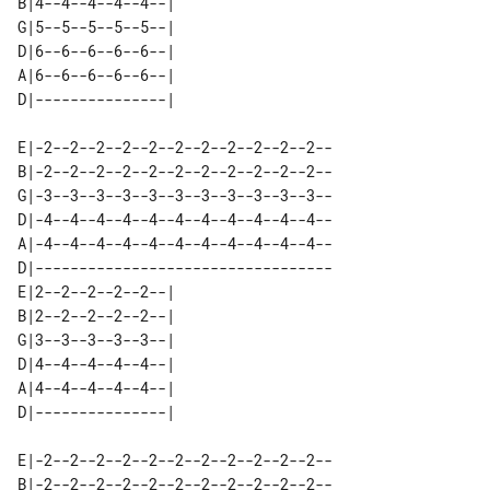
B|4--4--4--4--4--| 

G|5--5--5--5--5--| 

D|6--6--6--6--6--| 

A|6--6--6--6--6--| 

E|-2--2--2--2--2--2--2--2--2--2--2--

B|-2--2--2--2--2--2--2--2--2--2--2--

G|-3--3--3--3--3--3--3--3--3--3--3--

D|-4--4--4--4--4--4--4--4--4--4--4--

A|-4--4--4--4--4--4--4--4--4--4--4--

D|----------------------------------

E|2--2--2--2--2--| 

B|2--2--2--2--2--| 

G|3--3--3--3--3--| 

D|4--4--4--4--4--| 

A|4--4--4--4--4--| 

E|-2--2--2--2--2--2--2--2--2--2--2--

B|-2--2--2--2--2--2--2--2--2--2--2--
