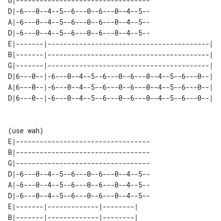
G|----------------------------------

D|-6---0--4--5--6---0--6---0--4--5--

A|-6---0--4--5--6---0--6---0--4--5--

D|-6---0--4--5--6---0--6---0--4--5--

E|-------|-----------------------------------------| 

B|-------|-----------------------------------------| 

G|-------|-----------------------------------------| 

D|6---0--|-6---0--4--5--6---0--6---0--4--5--6---0--| 

A|6---0--|-6---0--4--5--6---0--6---0--4--5--6---0--| 

(use wah)

E|----------------------------------

B|----------------------------------

G|----------------------------------

D|-6---0--4--5--6---0--6---0--4--5--

A|-6---0--4--5--6---0--6---0--4--5--

D|-6---0--4--5--6---0--6---0--4--5--

E|-------|-------------|--------| 

B|-------|-------------|--------| 
