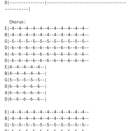
D|---------------|----------------------------------
  Chorus:

E|-4--4--4--4--4--4--4--4--4--4--4--

B|-4--4--4--4--4--4--4--4--4--4--4--

G|-5--5--5--5--5--5--5--5--5--5--5--

D|-6--6--6--6--6--6--6--6--6--6--6--

A|-6--6--6--6--6--6--6--6--6--6--6--

D|-6--6--6--6--6--6--6--6--6--6--6--

E|4--4--4--4--4--| 

B|4--4--4--4--4--| 

G|5--5--5--5--5--| 

D|6--6--6--6--6--| 

A|6--6--6--6--6--| 

E|-4--4--4--4--4--4--4--4--4--4--4--

B|-4--4--4--4--4--4--4--4--4--4--4--

G|-5--5--5--5--5--5--5--5--5--5--5--
