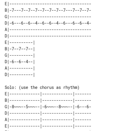
E|-----------------------------------

B|-7---7--7--7--7--7--7--7---7--7--7-

G|-----------------------------------

D|-6---6--6--4--6--6--4--6---6--6--4-

A|-----------------------------------

D|-----------------------------------

E|----------| 

B|-7--7--7--| 

G|----------| 

D|-6--6--4--| 

A|----------| 

Solo: (use the chorus as rhythm)

E|-------------|-------------|-------

B|-------------|-------------|-------

G|-8~~~--5~~~--|-6~~~--8~~~--|-6---6-

D|-------------|-------------|-------

A|-------------|-------------|-------

E|-------------|-------------|-------
