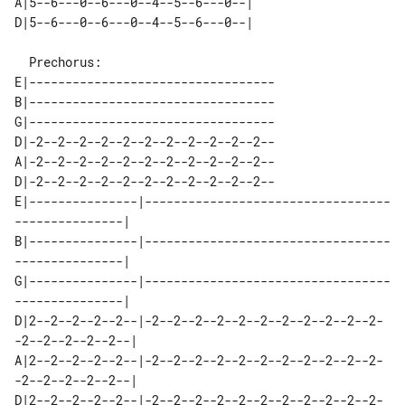
A|5--6---0--6---0--4--5--6---0--| 

  Prechorus:

E|----------------------------------

B|----------------------------------

G|----------------------------------

D|-2--2--2--2--2--2--2--2--2--2--2--

A|-2--2--2--2--2--2--2--2--2--2--2--

D|-2--2--2--2--2--2--2--2--2--2--2--

E|---------------|----------------------------------
---------------| 

B|---------------|----------------------------------
---------------| 

G|---------------|----------------------------------
---------------| 

D|2--2--2--2--2--|-2--2--2--2--2--2--2--2--2--2--2-
-2--2--2--2--2--| 

A|2--2--2--2--2--|-2--2--2--2--2--2--2--2--2--2--2-
-2--2--2--2--2--| 

D|2--2--2--2--2--|-2--2--2--2--2--2--2--2--2--2--2-