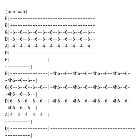
(use wah)

E|----------------------------------

B|----------------------------------

G|-6--6--6--6--6--6--6--6--6--6--6--

D|-6--6--6--6--6--6--6--6--6--6--6--

A|-4--4--4--4--4--4--4--4--4--4--4--

D|----------------------------------

E|---------------|----------------------------------
----------| 

B|---------------|-4h6--6--4h6--6--4h6--6--4h6--6-
-4h6--6--6--| 

G|6--6--6--6--6--|-4h6--6--4h6--6--4h6--6--4h6--6-
-4h6--6--6--| 

D|6--6--6--6--6--|-4h6--6--4h6--6--4h6--6--4h6--6-
-4h6--6--6--| 

A|4--4--4--4--4--|----------------------------------
----------| 

D|---------------|----------------------------------