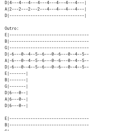
D|4---4---4---4---4---4---4---4---| 

A|2---2---2---2---4---4---4---4---| 

Outro:

E|----------------------------------

B|----------------------------------

G|----------------------------------

D|-6---0--4--5--6---0--6---0--4--5--

A|-6---0--4--5--6---0--6---0--4--5--

D|-6---0--4--5--6---0--6---0--4--5--

E|-------| 

B|-------| 

G|-------| 

D|6---0--| 

A|6---0--| 

E|----------------------------------

B|----------------------------------
