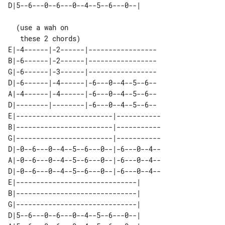
  (use a wah on

E|-4------|-2------|-----------------

B|-6------|-2------|-----------------

G|-6------|-3------|-----------------

D|-6------|-4------|-6---0--4--5--6--

A|-4------|-4------|-6---0--4--5--6--

D|--------|--------|-6---0--4--5--6--

E|------------------------|-----------

B|------------------------|-----------

G|------------------------|-----------

D|-0--6---0--4--5--6---0--|-6---0--4--

A|-0--6---0--4--5--6---0--|-6---0--4--

D|-0--6---0--4--5--6---0--|-6---0--4--

E|------------------------------| 

B|------------------------------| 

G|------------------------------| 

D|5--6---0--6---0--4--5--6---0--| 
