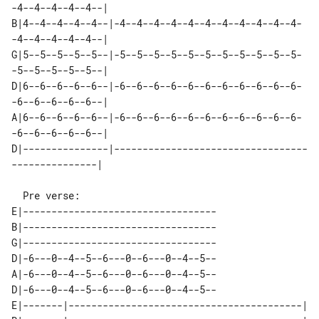
-4--4--4--4--4--| 

B|4--4--4--4--4--|-4--4--4--4--4--4--4--4--4--4--4-
-4--4--4--4--4--| 

G|5--5--5--5--5--|-5--5--5--5--5--5--5--5--5--5--5-
-5--5--5--5--5--| 

D|6--6--6--6--6--|-6--6--6--6--6--6--6--6--6--6--6-
-6--6--6--6--6--| 

A|6--6--6--6--6--|-6--6--6--6--6--6--6--6--6--6--6-
-6--6--6--6--6--| 

D|---------------|----------------------------------
  Pre verse:

E|----------------------------------

B|----------------------------------

G|----------------------------------

D|-6---0--4--5--6---0--6---0--4--5--

A|-6---0--4--5--6---0--6---0--4--5--

D|-6---0--4--5--6---0--6---0--4--5--

E|-------|-----------------------------------------| 
