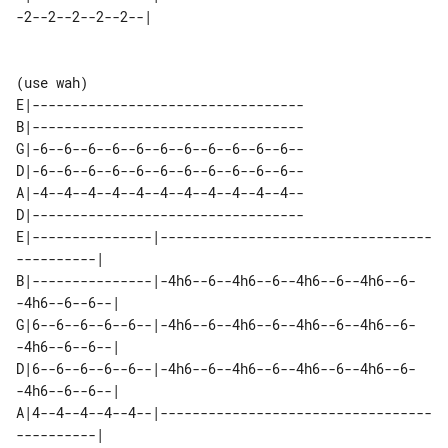
(use wah)

E|----------------------------------

B|----------------------------------

G|-6--6--6--6--6--6--6--6--6--6--6--

D|-6--6--6--6--6--6--6--6--6--6--6--

A|-4--4--4--4--4--4--4--4--4--4--4--

D|----------------------------------

E|---------------|----------------------------------
----------| 

B|---------------|-4h6--6--4h6--6--4h6--6--4h6--6-
-4h6--6--6--| 

G|6--6--6--6--6--|-4h6--6--4h6--6--4h6--6--4h6--6-
-4h6--6--6--| 

D|6--6--6--6--6--|-4h6--6--4h6--6--4h6--6--4h6--6-
-4h6--6--6--| 

A|4--4--4--4--4--|----------------------------------
----------| 
