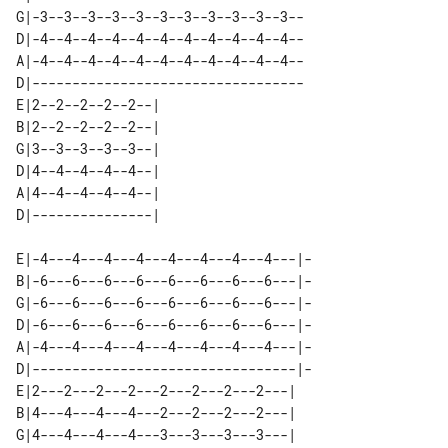
G|-3--3--3--3--3--3--3--3--3--3--3--

D|-4--4--4--4--4--4--4--4--4--4--4--

A|-4--4--4--4--4--4--4--4--4--4--4--

D|----------------------------------

E|2--2--2--2--2--| 

B|2--2--2--2--2--| 

G|3--3--3--3--3--| 

D|4--4--4--4--4--| 

A|4--4--4--4--4--| 

E|-4---4---4---4---4---4---4---4---|-

B|-6---6---6---6---6---6---6---6---|-

G|-6---6---6---6---6---6---6---6---|-

D|-6---6---6---6---6---6---6---6---|-

A|-4---4---4---4---4---4---4---4---|-

D|---------------------------------|-

E|2---2---2---2---2---2---2---2---| 

B|4---4---4---4---2---2---2---2---| 

G|4---4---4---4---3---3---3---3---| 
