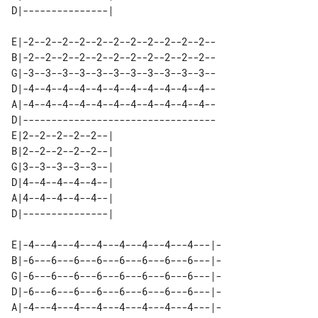
E|-2--2--2--2--2--2--2--2--2--2--2--

B|-2--2--2--2--2--2--2--2--2--2--2--

G|-3--3--3--3--3--3--3--3--3--3--3--

D|-4--4--4--4--4--4--4--4--4--4--4--

A|-4--4--4--4--4--4--4--4--4--4--4--

D|----------------------------------

E|2--2--2--2--2--| 

B|2--2--2--2--2--| 

G|3--3--3--3--3--| 

D|4--4--4--4--4--| 

A|4--4--4--4--4--| 

E|-4---4---4---4---4---4---4---4---|-

B|-6---6---6---6---6---6---6---6---|-

G|-6---6---6---6---6---6---6---6---|-

D|-6---6---6---6---6---6---6---6---|-

A|-4---4---4---4---4---4---4---4---|-
