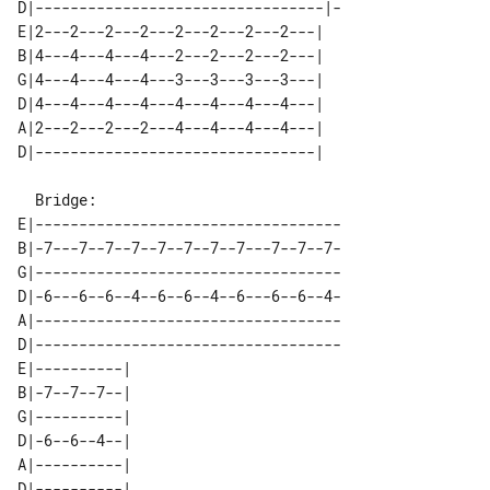
D|---------------------------------|-

E|2---2---2---2---2---2---2---2---| 

B|4---4---4---4---2---2---2---2---| 

G|4---4---4---4---3---3---3---3---| 

D|4---4---4---4---4---4---4---4---| 

A|2---2---2---2---4---4---4---4---| 

  Bridge:

E|-----------------------------------

B|-7---7--7--7--7--7--7--7---7--7--7-

G|-----------------------------------

D|-6---6--6--4--6--6--4--6---6--6--4-

A|-----------------------------------

D|-----------------------------------

E|----------| 

B|-7--7--7--| 

G|----------| 

D|-6--6--4--| 

A|----------| 
