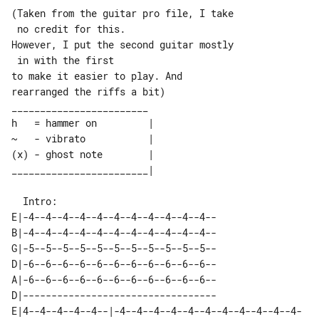
(Taken from the guitar pro file, I take

 no credit for this.

However, I put the second guitar mostly

 in with the first

to make it easier to play. And 

rearranged the riffs a bit)

________________________

h   = hammer on         |

~   - vibrato           |

(x) - ghost note        |

________________________|

  Intro:

E|-4--4--4--4--4--4--4--4--4--4--4--

B|-4--4--4--4--4--4--4--4--4--4--4--

G|-5--5--5--5--5--5--5--5--5--5--5--

D|-6--6--6--6--6--6--6--6--6--6--6--

A|-6--6--6--6--6--6--6--6--6--6--6--

D|----------------------------------

E|4--4--4--4--4--|-4--4--4--4--4--4--4--4--4--4--4-