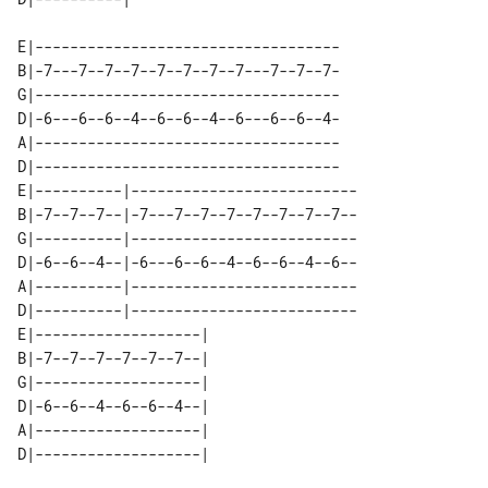
E|-----------------------------------

B|-7---7--7--7--7--7--7--7---7--7--7-

G|-----------------------------------

D|-6---6--6--4--6--6--4--6---6--6--4-

A|-----------------------------------

D|-----------------------------------

E|----------|--------------------------

B|-7--7--7--|-7---7--7--7--7--7--7--7--

G|----------|--------------------------

D|-6--6--4--|-6---6--6--4--6--6--4--6--

A|----------|--------------------------

D|----------|--------------------------

E|-------------------| 

B|-7--7--7--7--7--7--| 

G|-------------------| 

D|-6--6--4--6--6--4--| 

A|-------------------| 
