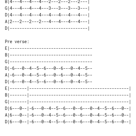
B|4---4---4---4---2---2---2---2---| 

G|4---4---4---4---3---3---3---3---| 

D|4---4---4---4---4---4---4---4---| 

A|2---2---2---2---4---4---4---4---| 

Pre verse:

E|----------------------------------

B|----------------------------------

G|----------------------------------

D|-6---0--4--5--6---0--6---0--4--5--

A|-6---0--4--5--6---0--6---0--4--5--

D|-6---0--4--5--6---0--6---0--4--5--

E|-------|-----------------------------------------| 

B|-------|-----------------------------------------| 

G|-------|-----------------------------------------| 

D|6---0--|-6---0--4--5--6---0--6---0--4--5--6---0--| 

A|6---0--|-6---0--4--5--6---0--6---0--4--5--6---0--| 
