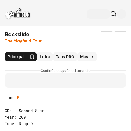
Backslide
Medios
The Mayfield Four
Principal
Letra
Tabs PRO
Más
Continúa después del anuncio
Tono
:
E
CD:   Second Skin

Year: 2001

Tune: Drop D
