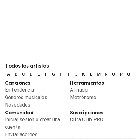
Todos los artistas
A
B
C
D
E
F
G
H
I
J
K
L
M
N
O
P
Q
R
Canciones
Herramientas
En tendencia
Afinador
Géneros musicales
Metrónomo
Novedades
Comunidad
Suscripciones
Iniciar sesión o crear una
Cifra Club PRO
cuenta
Enviar acordes