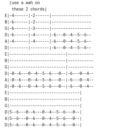
  (use a wah on

E|-4------|-2------|-----------------

B|-6------|-2------|-----------------

G|-6------|-3------|-----------------

D|-6------|-4------|-6---0--4--5--6--

A|-4------|-4------|-6---0--4--5--6--

D|--------|--------|-6---0--4--5--6--

E|------------------------|-----------

B|------------------------|-----------

G|------------------------|-----------

D|-0--6---0--4--5--6---0--|-6---0--4--

A|-0--6---0--4--5--6---0--|-6---0--4--

D|-0--6---0--4--5--6---0--|-6---0--4--

E|------------------------------| 

B|------------------------------| 

G|------------------------------| 

D|5--6---0--6---0--4--5--6---0--| 

A|5--6---0--6---0--4--5--6---0--| 
