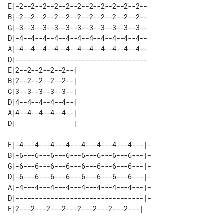
E|-2--2--2--2--2--2--2--2--2--2--2--

B|-2--2--2--2--2--2--2--2--2--2--2--

G|-3--3--3--3--3--3--3--3--3--3--3--

D|-4--4--4--4--4--4--4--4--4--4--4--

A|-4--4--4--4--4--4--4--4--4--4--4--

D|----------------------------------

E|2--2--2--2--2--| 

B|2--2--2--2--2--| 

G|3--3--3--3--3--| 

D|4--4--4--4--4--| 

A|4--4--4--4--4--| 

E|-4---4---4---4---4---4---4---4---|-

B|-6---6---6---6---6---6---6---6---|-

G|-6---6---6---6---6---6---6---6---|-

D|-6---6---6---6---6---6---6---6---|-

A|-4---4---4---4---4---4---4---4---|-

D|---------------------------------|-

E|2---2---2---2---2---2---2---2---| 
