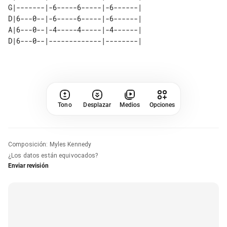
G|-------|-6-----6-----|-6------| 

D|6---0--|-6-----6-----|-6------| 

A|6---0--|-4-----4-----|-4------| 

Tono
Desplazar
Medios
Opciones
Composición
:
Myles Kennedy
¿Los datos están equivocados?
Enviar revisión