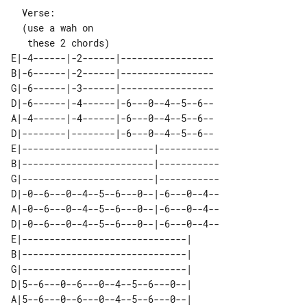
  Verse:

  (use a wah on

E|-4------|-2------|-----------------

B|-6------|-2------|-----------------

G|-6------|-3------|-----------------

D|-6------|-4------|-6---0--4--5--6--

A|-4------|-4------|-6---0--4--5--6--

D|--------|--------|-6---0--4--5--6--

E|------------------------|-----------

B|------------------------|-----------

G|------------------------|-----------

D|-0--6---0--4--5--6---0--|-6---0--4--

A|-0--6---0--4--5--6---0--|-6---0--4--

D|-0--6---0--4--5--6---0--|-6---0--4--

E|------------------------------| 

B|------------------------------| 

G|------------------------------| 

D|5--6---0--6---0--4--5--6---0--| 

A|5--6---0--6---0--4--5--6---0--| 
