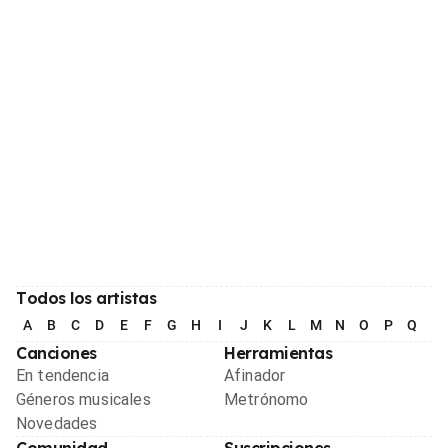
Todos los artistas
A
B
C
D
E
F
G
H
I
J
K
L
M
N
O
P
Q
R
Canciones
Herramientas
En tendencia
Afinador
Géneros musicales
Metrónomo
Novedades
Comunidad
Suscripciones