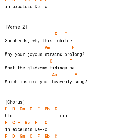
in excelsis De--o

C
F
Am
F
C
F
Am
F
Which inspire your heavenly song?

F
D
Gm
C
F
Bb
C
F
C
F
Bb
F
C
F
D
Gm
C
F
Bb
C