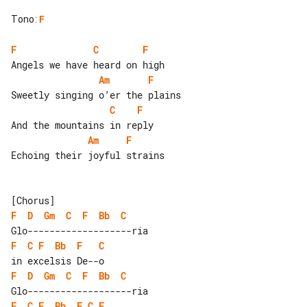
Tono
:
F
F
C
F
Am
F
C
F
Am
F
Echoing their joyful strains

F
D
Gm
C
F
Bb
C
F
C
F
Bb
F
C
F
D
Gm
C
F
Bb
C
F
C
F
Bb
F
C
F