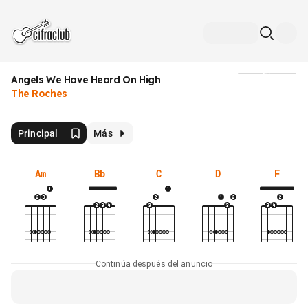
Angels We Have Heard On High
Medios
The Roches
Principal
Más
Am
Bb
C
D
F
Continúa después del anuncio