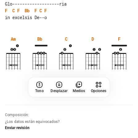
F
C
F
Bb
F
C
F
Am
Bb
C
D
F
Tono
Desplazar
Medios
Opciones
Composición
:
¿Los datos están equivocados?
Enviar revisión