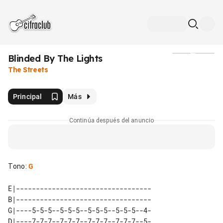
Blinded By The Lights
Medios
The Streets
Principal
Más
Continúa después del anuncio
Tono
:
G
E|----------------------------------

B|----------------------------------

G|----5-5-5--5-5-5--5-5-5--5-5-5--4-

D|----7-7-7--7-7-7--7-7-7--7-7-7--5-
