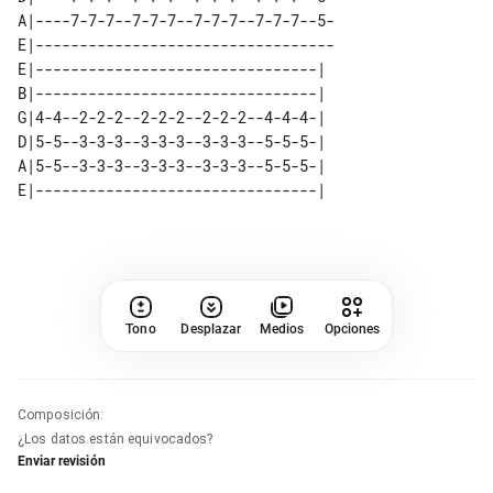
A|----7-7-7--7-7-7--7-7-7--7-7-7--5-

E|----------------------------------

E|--------------------------------| 

B|--------------------------------| 

G|4-4--2-2-2--2-2-2--2-2-2--4-4-4-| 

D|5-5--3-3-3--3-3-3--3-3-3--5-5-5-| 

A|5-5--3-3-3--3-3-3--3-3-3--5-5-5-| 

Tono
Desplazar
Medios
Opciones
Composición
:
¿Los datos están equivocados?
Enviar revisión