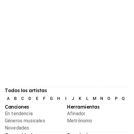
Todos los artistas
A
B
C
D
E
F
G
H
I
J
K
L
M
N
O
P
Q
R
Canciones
Herramientas
En tendencia
Afinador
Géneros musicales
Metrónomo
Novedades