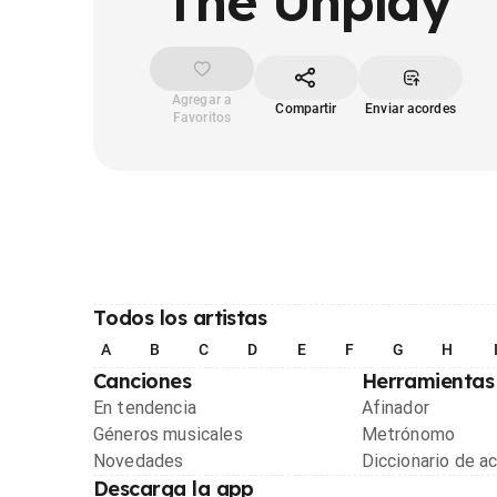
The Unplay
Agregar a
Compartir
Enviar acordes
Favoritos
Todos los artistas
A
B
C
D
E
F
G
H
Canciones
Herramientas
En tendencia
Afinador
Géneros musicales
Metrónomo
Novedades
Diccionario de a
Descarga la app