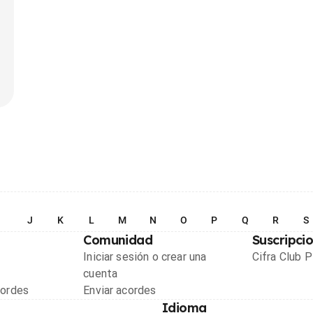
I
J
K
L
M
N
O
P
Q
R
S
Comunidad
Suscripci
Iniciar sesión o crear una
Cifra Club 
cuenta
cordes
Enviar acordes
Idioma