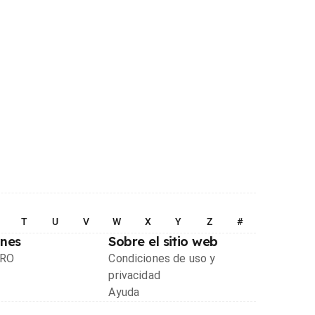
T
U
V
W
X
Y
Z
#
ones
Sobre el sitio web
PRO
Condiciones de uso y
privacidad
Ayuda