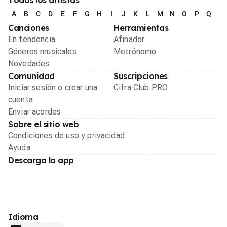
A
B
C
D
E
F
G
H
I
J
K
L
M
N
O
P
Q
R
Canciones
Herramientas
En tendencia
Afinador
Géneros musicales
Metrónomo
Novedades
Comunidad
Suscripciones
Iniciar sesión o crear una
Cifra Club PRO
cuenta
Enviar acordes
Sobre el sitio web
Condiciones de uso y privacidad
Ayuda
Descarga la app
Idioma