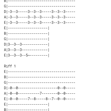
B|----------------------------------

G|----------------------------------

D|-3--3-----3--3--3-----3--3--3-----

A|-3--3-----3--3--3-----3--3--3-----

E|-3--3-----3--3--3-----3--3--3-----

E|--------------------| 

B|--------------------| 

G|--------------------| 

D|3--3--3-------------| 

A|3--3--3-------------| 

Riff 1

E|----------------------------------

B|----------------------------------

G|----------------------------------

D|-0--0--------------------0--0-----

A|-0--0-----------7--------0--0-----

E|-0--0-----7--8-----8--7--0--0-----

E|--------------------| 

B|--------------------| 
