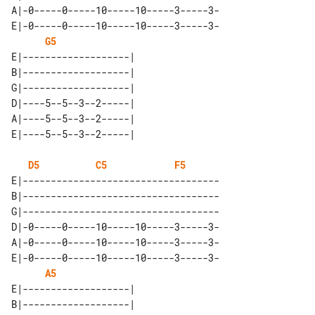
A|-0-----0-----10-----10-----3-----3-

E|-0-----0-----10-----10-----3-----3-

G5
E|-------------------| 

B|-------------------| 

G|-------------------| 

D|----5--5--3--2-----| 

A|----5--5--3--2-----| 

D5
C5
F5
E|-----------------------------------

B|-----------------------------------

G|-----------------------------------

D|-0-----0-----10-----10-----3-----3-

A|-0-----0-----10-----10-----3-----3-

E|-0-----0-----10-----10-----3-----3-

A5
E|-------------------| 

B|-------------------| 
