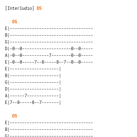
[Interludio] 
D5
D5
E|----------------------------------

B|----------------------------------

G|----------------------------------

D|-0--0--------------------0--0-----

A|-0--0-----------7--------0--0-----

E|-0--0-----7--8-----8--7--0--0-----

E|--------------------| 

B|--------------------| 

G|--------------------| 

D|--------------------| 

A|------7-------------| 

D5
E|----------------------------------

B|----------------------------------

G|----------------------------------
