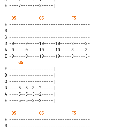
D5
C5
F5
E|-----------------------------------

B|-----------------------------------

G|-----------------------------------

D|-0-----0-----10-----10-----3-----3-

A|-0-----0-----10-----10-----3-----3-

E|-0-----0-----10-----10-----3-----3-

G5
E|-------------------| 

B|-------------------| 

G|-------------------| 

D|----5--5--3--2-----| 

A|----5--5--3--2-----| 

D5
C5
F5
E|-----------------------------------

B|-----------------------------------
