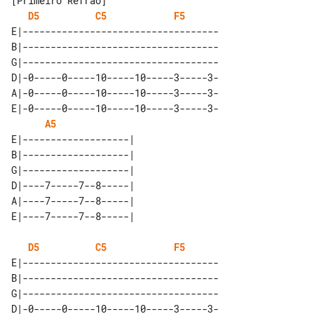
D5
C5
F5
E|-----------------------------------

B|-----------------------------------

G|-----------------------------------

D|-0-----0-----10-----10-----3-----3-

A|-0-----0-----10-----10-----3-----3-

E|-0-----0-----10-----10-----3-----3-

A5
E|-------------------| 

B|-------------------| 

G|-------------------| 

D|----7-----7--8-----| 

A|----7-----7--8-----| 

D5
C5
F5
E|-----------------------------------

B|-----------------------------------

G|-----------------------------------

D|-0-----0-----10-----10-----3-----3-
