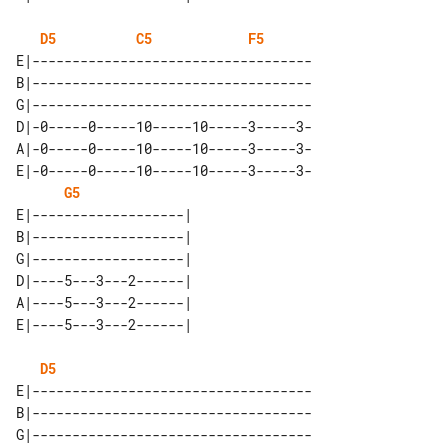
D5
C5
F5
E|-----------------------------------

B|-----------------------------------

G|-----------------------------------

D|-0-----0-----10-----10-----3-----3-

A|-0-----0-----10-----10-----3-----3-

E|-0-----0-----10-----10-----3-----3-

G5
E|-------------------| 

B|-------------------| 

G|-------------------| 

D|----5---3---2------| 

A|----5---3---2------| 

D5
E|-----------------------------------

B|-----------------------------------

G|-----------------------------------
