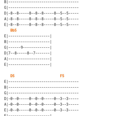
B|----------------------------------

G|----------------------------------

D|-8--8-----8--8--8-----8--5--5-----

A|-8--8-----8--8--8-----8--5--5-----

E|-8--8-----8--8--8-----8--5--5-----

Bb5
E|--------------------| 

B|--------------------| 

G|------9-------------| 

D|7--8-----8--7-------| 

A|--------------------| 

D5
F5
E|----------------------------------

B|----------------------------------

G|----------------------------------

D|-0--0-----0--0--0-----0--3--3-----

A|-0--0-----0--0--0-----0--3--3-----

E|-0--0-----0--0--0-----0--3--3-----

E|--------------------| 
