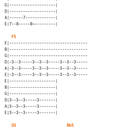
G|--------------------| 

D|--------------------| 

A|------7-------------| 

F5
E|----------------------------------

B|----------------------------------

G|----------------------------------

D|-3--3-----3--3--3-----3--3--3-----

A|-3--3-----3--3--3-----3--3--3-----

E|-3--3-----3--3--3-----3--3--3-----

E|--------------------| 

B|--------------------| 

G|--------------------| 

D|3--3--3-----3-------| 

A|3--3--3-----3-------| 

G5
Bb5