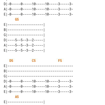
D|-0-----0-----10-----10-----3-----3-

A|-0-----0-----10-----10-----3-----3-

E|-0-----0-----10-----10-----3-----3-

G5
E|-------------------| 

B|-------------------| 

G|-------------------| 

D|----5--5--3--2-----| 

A|----5--5--3--2-----| 

D5
C5
F5
E|-----------------------------------

B|-----------------------------------

G|-----------------------------------

D|-0-----0-----10-----10-----3-----3-

A|-0-----0-----10-----10-----3-----3-

E|-0-----0-----10-----10-----3-----3-

A5
E|-------------------| 
