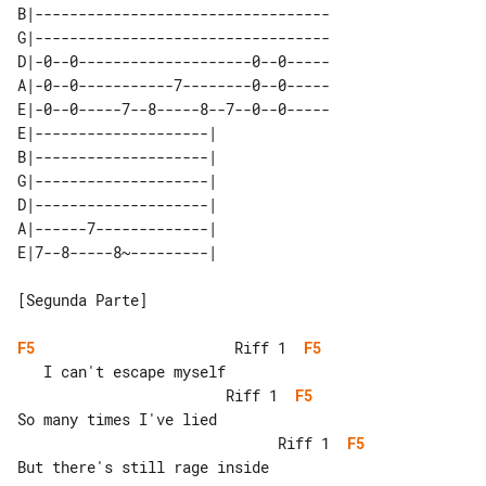
B|----------------------------------

G|----------------------------------

D|-0--0--------------------0--0-----

A|-0--0-----------7--------0--0-----

E|-0--0-----7--8-----8--7--0--0-----

E|--------------------| 

B|--------------------| 

G|--------------------| 

D|--------------------| 

A|------7-------------| 

[Segunda Parte]

F5
                       Riff 1  
F5
                        Riff 1  
F5
                              Riff 1  
F5
But there's still rage inside
