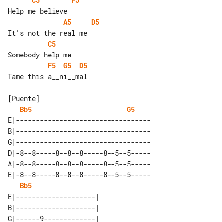
C5
F5
A5
D5
C5
F5
G5
D5
Tame this a__ni__mal

Bb5
G5
E|----------------------------------

B|----------------------------------

G|----------------------------------

D|-8--8-----8--8--8-----8--5--5-----

A|-8--8-----8--8--8-----8--5--5-----

E|-8--8-----8--8--8-----8--5--5-----

Bb5
E|--------------------| 

B|--------------------| 

G|------9-------------| 
