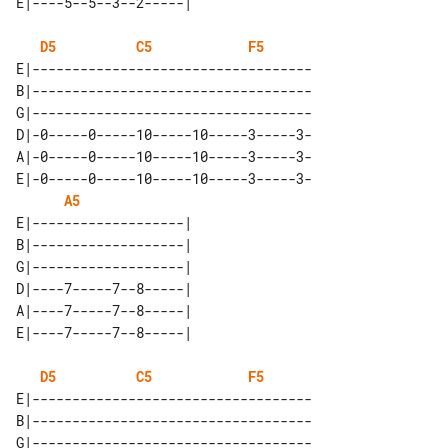
D5
C5
F5
E|-----------------------------------

B|-----------------------------------

G|-----------------------------------

D|-0-----0-----10-----10-----3-----3-

A|-0-----0-----10-----10-----3-----3-

E|-0-----0-----10-----10-----3-----3-

A5
E|-------------------| 

B|-------------------| 

G|-------------------| 

D|----7-----7--8-----| 

A|----7-----7--8-----| 

D5
C5
F5
E|-----------------------------------

B|-----------------------------------

G|-----------------------------------
