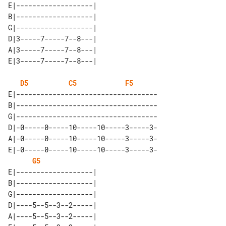
E|-------------------| 

B|-------------------| 

G|-------------------| 

D|3-----7-----7--8---| 

A|3-----7-----7--8---| 

D5
C5
F5
E|-----------------------------------

B|-----------------------------------

G|-----------------------------------

D|-0-----0-----10-----10-----3-----3-

A|-0-----0-----10-----10-----3-----3-

E|-0-----0-----10-----10-----3-----3-

G5
E|-------------------| 

B|-------------------| 

G|-------------------| 

D|----5--5--3--2-----| 

A|----5--5--3--2-----| 
