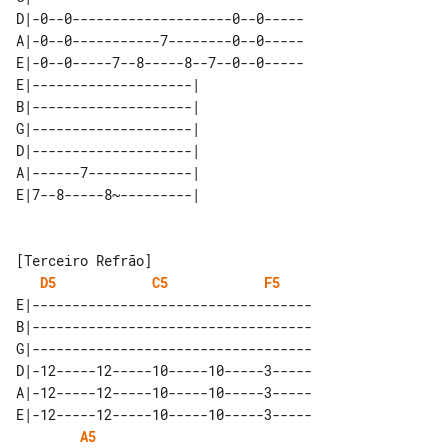
D|-0--0--------------------0--0-----

A|-0--0-----------7--------0--0-----

E|-0--0-----7--8-----8--7--0--0-----

E|--------------------| 

B|--------------------| 

G|--------------------| 

D|--------------------| 

A|------7-------------| 

D5
C5
F5
E|-----------------------------------

B|-----------------------------------

G|-----------------------------------

D|-12-----12-----10-----10-----3-----

A|-12-----12-----10-----10-----3-----

E|-12-----12-----10-----10-----3-----

A5