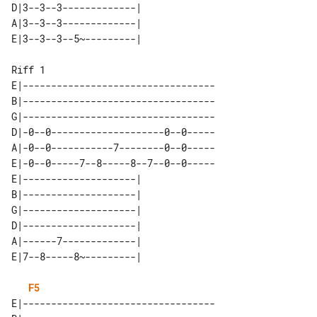
D|3--3--3-------------| 

A|3--3--3-------------| 

Riff 1

E|----------------------------------

B|----------------------------------

G|----------------------------------

D|-0--0--------------------0--0-----

A|-0--0-----------7--------0--0-----

E|-0--0-----7--8-----8--7--0--0-----

E|--------------------| 

B|--------------------| 

G|--------------------| 

D|--------------------| 

A|------7-------------| 

F5
E|----------------------------------
