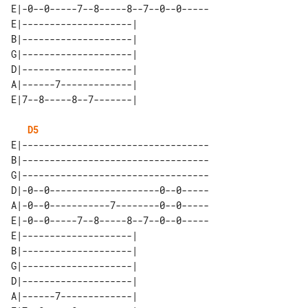
E|-0--0-----7--8-----8--7--0--0-----

E|--------------------| 

B|--------------------| 

G|--------------------| 

D|--------------------| 

A|------7-------------| 

D5
E|----------------------------------

B|----------------------------------

G|----------------------------------

D|-0--0--------------------0--0-----

A|-0--0-----------7--------0--0-----

E|-0--0-----7--8-----8--7--0--0-----

E|--------------------| 

B|--------------------| 

G|--------------------| 

D|--------------------| 

A|------7-------------| 
