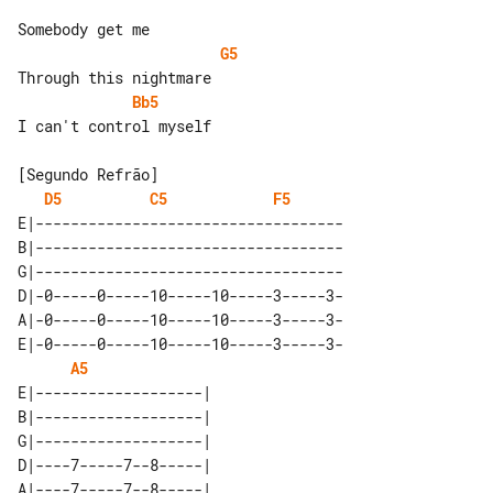
G5
Bb5
I can't control myself

D5
C5
F5
E|-----------------------------------

B|-----------------------------------

G|-----------------------------------

D|-0-----0-----10-----10-----3-----3-

A|-0-----0-----10-----10-----3-----3-

E|-0-----0-----10-----10-----3-----3-

A5
E|-------------------| 

B|-------------------| 

G|-------------------| 

D|----7-----7--8-----| 

A|----7-----7--8-----| 
