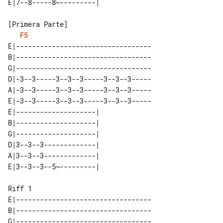
F5
E|----------------------------------

B|----------------------------------

G|----------------------------------

D|-3--3-----3--3--3-----3--3--3-----

A|-3--3-----3--3--3-----3--3--3-----

E|-3--3-----3--3--3-----3--3--3-----

E|--------------------| 

B|--------------------| 

G|--------------------| 

D|3--3--3-------------| 

A|3--3--3-------------| 

Riff 1

E|----------------------------------

B|----------------------------------

G|----------------------------------
