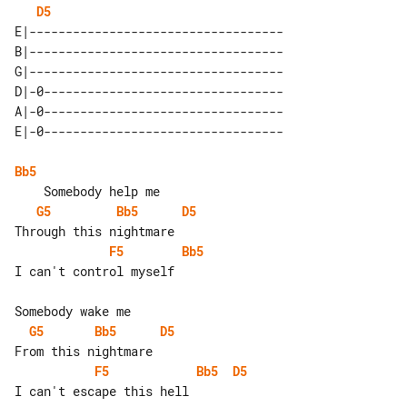
D5
E|-----------------------------------

B|-----------------------------------

G|-----------------------------------

D|-0---------------------------------

A|-0---------------------------------

Bb5
G5
Bb5
D5
F5
Bb5
I can't control myself

G5
Bb5
D5
F5
Bb5
D5
I can't escape this hell
