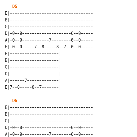
D5
E|----------------------------------

B|----------------------------------

G|----------------------------------

D|-0--0--------------------0--0-----

A|-0--0-----------7--------0--0-----

E|-0--0-----7--8-----8--7--0--0-----

E|--------------------| 

B|--------------------| 

G|--------------------| 

D|--------------------| 

A|------7-------------| 

D5
E|----------------------------------

B|----------------------------------

G|----------------------------------

D|-0--0--------------------0--0-----

A|-0--0-----------7--------0--0-----
