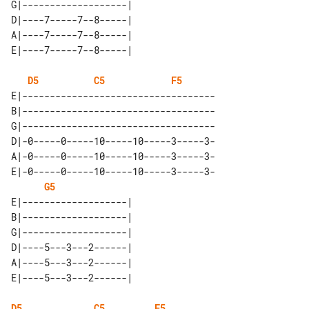
G|-------------------| 

D|----7-----7--8-----| 

A|----7-----7--8-----| 

D5
C5
F5
E|-----------------------------------

B|-----------------------------------

G|-----------------------------------

D|-0-----0-----10-----10-----3-----3-

A|-0-----0-----10-----10-----3-----3-

E|-0-----0-----10-----10-----3-----3-

G5
E|-------------------| 

B|-------------------| 

G|-------------------| 

D|----5---3---2------| 

A|----5---3---2------| 

D5
C5
F5