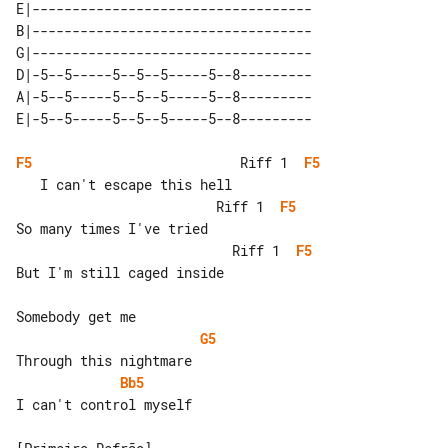
E|-----------------------------------

B|-----------------------------------

G|-----------------------------------

D|-5--5-----5--5--5-----5--8---------

A|-5--5-----5--5--5-----5--8---------

F5
                          Riff 1  
F5
                         Riff 1  
F5
                           Riff 1  
F5
But I'm still caged inside

G5
Bb5
I can't control myself
