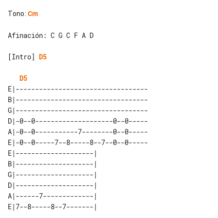
Tono
:
Cm
Afinación: C G C F A D

[Intro] 
D5
D5
E|----------------------------------

B|----------------------------------

G|----------------------------------

D|-0--0--------------------0--0-----

A|-0--0-----------7--------0--0-----

E|-0--0-----7--8-----8--7--0--0-----

E|--------------------| 

B|--------------------| 

G|--------------------| 

D|--------------------| 

A|------7-------------| 
