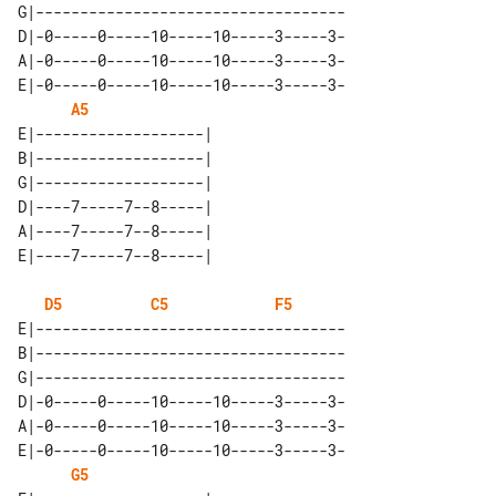
G|-----------------------------------

D|-0-----0-----10-----10-----3-----3-

A|-0-----0-----10-----10-----3-----3-

E|-0-----0-----10-----10-----3-----3-

A5
E|-------------------| 

B|-------------------| 

G|-------------------| 

D|----7-----7--8-----| 

A|----7-----7--8-----| 

D5
C5
F5
E|-----------------------------------

B|-----------------------------------

G|-----------------------------------

D|-0-----0-----10-----10-----3-----3-

A|-0-----0-----10-----10-----3-----3-

E|-0-----0-----10-----10-----3-----3-

G5