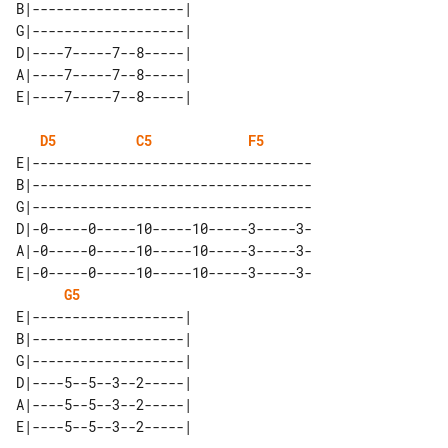
B|-------------------| 

G|-------------------| 

D|----7-----7--8-----| 

A|----7-----7--8-----| 

D5
C5
F5
E|-----------------------------------

B|-----------------------------------

G|-----------------------------------

D|-0-----0-----10-----10-----3-----3-

A|-0-----0-----10-----10-----3-----3-

E|-0-----0-----10-----10-----3-----3-

G5
E|-------------------| 

B|-------------------| 

G|-------------------| 

D|----5--5--3--2-----| 

A|----5--5--3--2-----| 
