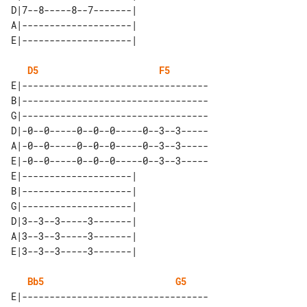
D|7--8-----8--7-------| 

A|--------------------| 

D5
F5
E|----------------------------------

B|----------------------------------

G|----------------------------------

D|-0--0-----0--0--0-----0--3--3-----

A|-0--0-----0--0--0-----0--3--3-----

E|-0--0-----0--0--0-----0--3--3-----

E|--------------------| 

B|--------------------| 

G|--------------------| 

D|3--3--3-----3-------| 

A|3--3--3-----3-------| 

Bb5
G5
E|----------------------------------
