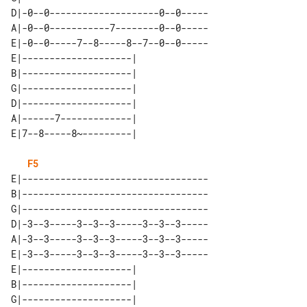
D|-0--0--------------------0--0-----

A|-0--0-----------7--------0--0-----

E|-0--0-----7--8-----8--7--0--0-----

E|--------------------| 

B|--------------------| 

G|--------------------| 

D|--------------------| 

A|------7-------------| 

F5
E|----------------------------------

B|----------------------------------

G|----------------------------------

D|-3--3-----3--3--3-----3--3--3-----

A|-3--3-----3--3--3-----3--3--3-----

E|-3--3-----3--3--3-----3--3--3-----

E|--------------------| 

B|--------------------| 

G|--------------------| 
