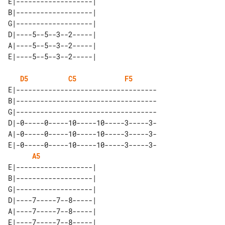
E|-------------------| 

B|-------------------| 

G|-------------------| 

D|----5--5--3--2-----| 

A|----5--5--3--2-----| 

D5
C5
F5
E|-----------------------------------

B|-----------------------------------

G|-----------------------------------

D|-0-----0-----10-----10-----3-----3-

A|-0-----0-----10-----10-----3-----3-

E|-0-----0-----10-----10-----3-----3-

A5
E|-------------------| 

B|-------------------| 

G|-------------------| 

D|----7-----7--8-----| 

A|----7-----7--8-----| 
