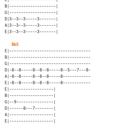
B|--------------------| 

G|--------------------| 

D|3--3--3-----3-------| 

A|3--3--3-----3-------| 

Bb5
E|-----------------------------------

B|-----------------------------------

G|-----------------------------------

D|-8--8-----8--8--8-----8--5---7---8-

A|-8--8-----8--8--8-----8------------

E|-8--8-----8--8--8-----8------------

E|-------------------| 

B|-------------------| 

G|--9----------------| 

D|------8---7--------| 

A|-------------------| 
