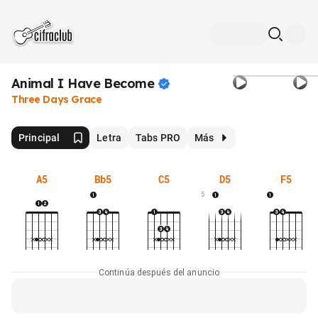
Animal I Have
Become
Three Days Grace
Principal
Letra
Tabs PRO
Más
A5
Bb5
C5
D5
F5
5
Continúa después del anuncio