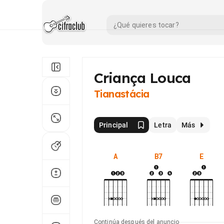
Criança Louca
Tianastácia
Principal
Letra
Más
A
B7
E
Continúa después del anuncio