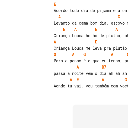
E
A
G
E
A
E
A
A
E
G
A
G
A
A
B7
A
E
A
G
Aonde tu vai, vou também com você