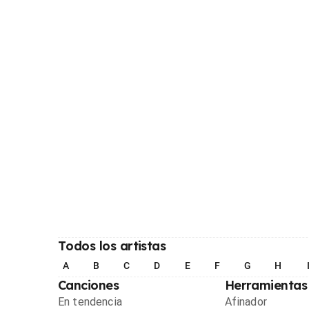
Todos los artistas
A
B
C
D
E
F
G
H
Canciones
Herramientas
En tendencia
Afinador