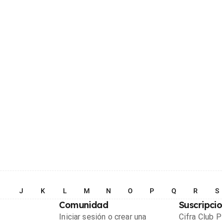
I
J
K
L
M
N
O
P
Q
R
S
Comunidad
Suscripci
Iniciar sesión o crear una
Cifra Club 