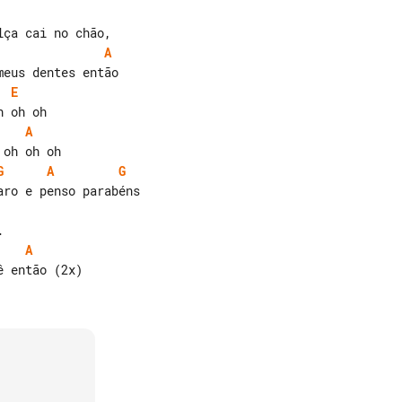
A
E
A
G
A
G
A
 então (2x)
