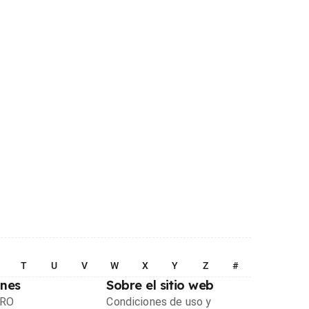
T
U
V
W
X
Y
Z
#
ones
Sobre el sitio web
PRO
Condiciones de uso y