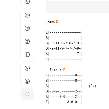
Tono
:
E
E|----------------| 

B|----------------| 

G|-9~11-9~7-6~7-9-| 

D|-9~11-9~7-7~7-9-| 

A|--------------7-| 

  Intro: 
E
E|-------------0--|        

B|-------------0--|        

G|-------------1--|   (3x) 

D|-0~2~0-------2--|        

A|-----2~0-----2--|        
