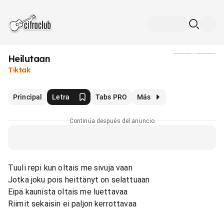
Heilutaan
Medios
Tiktak
Principal
Letra
Tabs PRO
Más
Continúa después del anuncio
Tuuli repi kun oltais me sivuja vaan
Jotka joku pois heittänyt on selattuaan
Eipä kaunista oltais me luettavaa
Riimit sekaisin ei paljon kerrottavaa