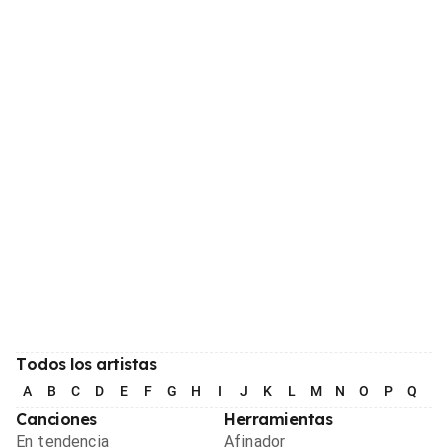
Todos los artistas
A
B
C
D
E
F
G
H
I
J
K
L
M
N
O
P
Q
R
Canciones
Herramientas
En tendencia
Afinador