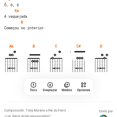
Em
B
Am
B
C
C#
D
4
Tono
Desplazar
Medios
Opciones
Composición
:
Tony Moreno o Rei do Forró
Envío por
¿Los datos están equivocados?