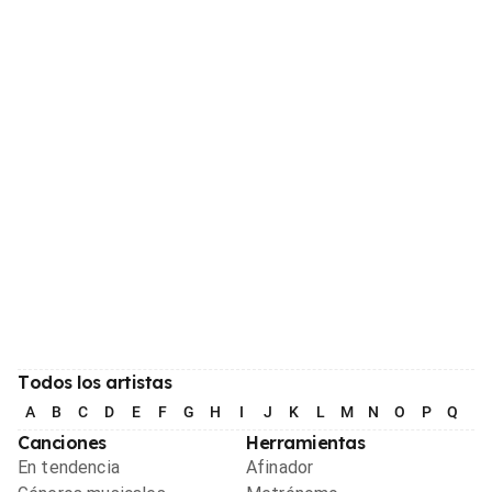
Todos los artistas
A
B
C
D
E
F
G
H
I
J
K
L
M
N
O
P
Q
R
Canciones
Herramientas
En tendencia
Afinador