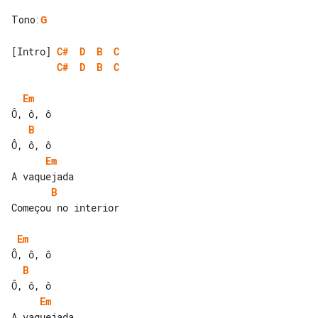
Tono
:
G
[Intro] 
C#
D
B
C
C#
D
B
C
Em
B
Em
B
Começou no interior

Em
B
Em