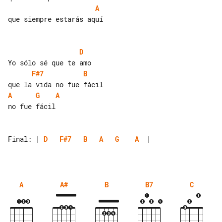
A
que siempre estarás aquí

D
F#7
B
A
G
A
no fue fácil

Final: | 
D
F#7
B
A
G
A
  |

A
A#
B
B7
C