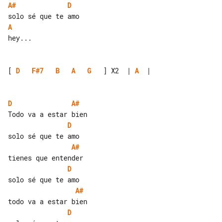
A#
D
A
hey...

[ 
D
F#7
B
A
G
   ] X2  | 
A
  |

D
A#
D
A#
D
A#
D