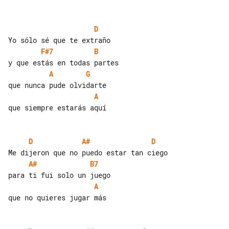
D
F#7
B
A
G
A
que siempre estarás aquí

D
A#
D
A#
B7
A
que no quieres jugar más
