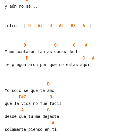
y aún no sé...

Intro:  | 
D
A#
D
A#
B7
A
  |

D
C
G
A
D
C
A
me preguntaron por qué no estás aquí

D
F#7
B
A
G
A
solamente pienso en ti
