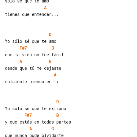
A
tienes que entender...

D
F#7
B
A
G
A
solamente pienso en ti

D
F#7
B
A
G