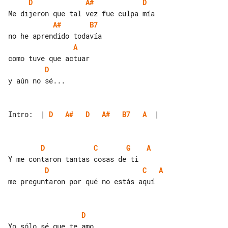
D
A#
D
A#
B7
A
D
y aún no sé...

Intro:  | 
D
A#
D
A#
B7
A
  |

D
C
G
A
D
C
A
me preguntaron por qué no estás aquí

D