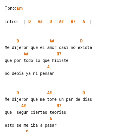
Tono
:
Em
Intro:  | 
D
A#
D
A#
B7
A
  |

D
A#
D
A#
B7
A
no debía ya ni pensar

D
A#
D
A#
B7
A
D