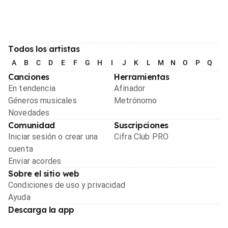
Todos los artistas
A
B
C
D
E
F
G
H
I
J
K
L
M
N
O
P
Q
R
Canciones
Herramientas
En tendencia
Afinador
Géneros musicales
Metrónomo
Novedades
Comunidad
Suscripciones
Iniciar sesión o crear una
Cifra Club PRO
cuenta
Enviar acordes
Sobre el sitio web
Condiciones de uso y privacidad
Ayuda
Descarga la app