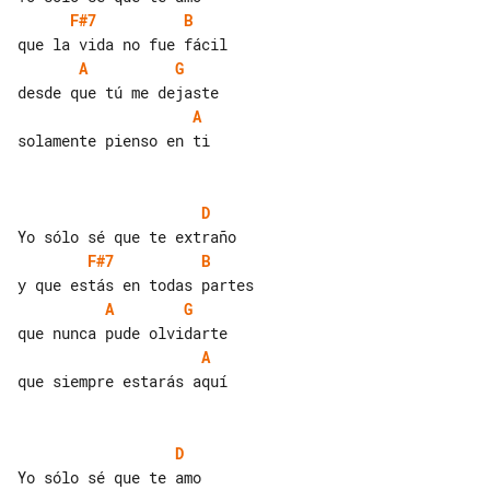
F#7
B
A
G
A
solamente pienso en ti

D
F#7
B
A
G
A
que siempre estarás aquí

D