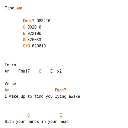
Tono
:
Am
Fmaj7
C
E
G
C/B
 020010

Intro

Am    Fmaj7    C    E  x2

Am
Fmaj7
I wake up to find you lying awake

C
E
With your hands in your head
