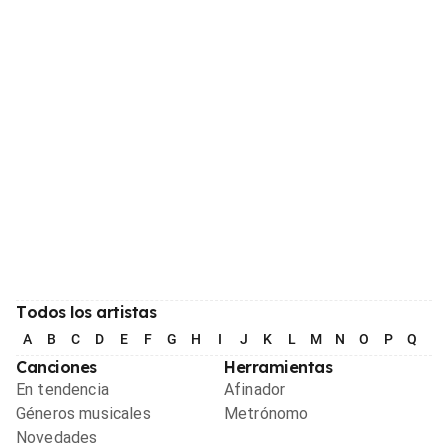
Todos los artistas
A
B
C
D
E
F
G
H
I
J
K
L
M
N
O
P
Q
R
Canciones
Herramientas
En tendencia
Afinador
Géneros musicales
Metrónomo
Novedades