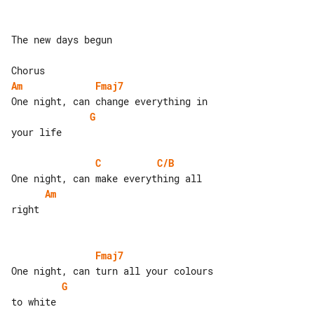
The new days begun

Am
Fmaj7
G
your life

C
C/B
Am
right

Fmaj7
G
to white
