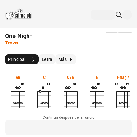
One Night
Medios
Travis
Principal
Letra
Más
Am
C
C/B
E
Fmaj7
Continúa después del anuncio