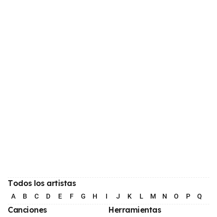
Todos los artistas
A
B
C
D
E
F
G
H
I
J
K
L
M
N
O
P
Q
R
Canciones
Herramientas