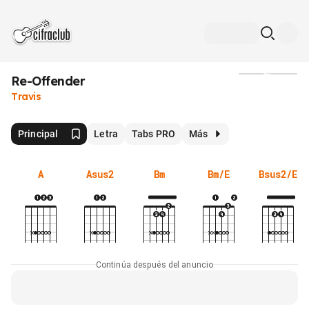
Re-Offender
Medios
Travis
Principal
Letra
Tabs PRO
Más
A
Asus2
Bm
Bm/E
Bsus2/E
Continúa después del anuncio