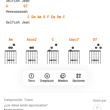
G
G7
C
Em
Am
G
F
Em
Dm
C
Am
Asus2
C
Cmaj7
D7
Tono
Desplazar
Medios
Opciones
Composición
:
Travis
Envío por
¿Los datos están equivocados?