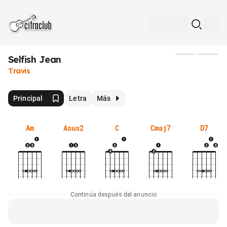
Selfish Jean
Medios
Travis
Principal
Letra
Más
Am
Asus2
C
Cmaj7
D7
Continúa después del anuncio