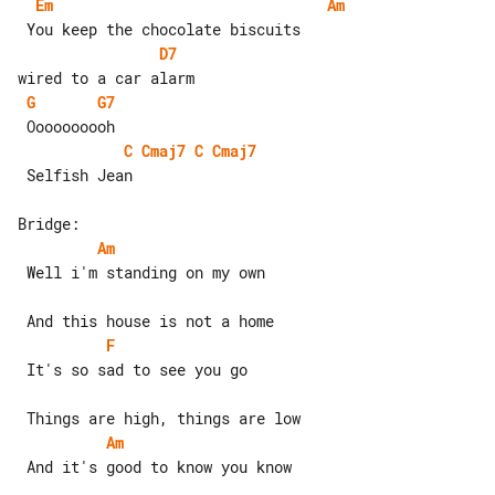
Em
Am
D7
G
G7
C
Cmaj7
C
Cmaj7
 Selfish Jean

Am
 Well i'm standing on my own

F
 It's so sad to see you go

Am
 And it's good to know you know
