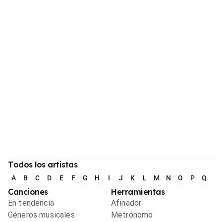
Todos los artistas
A
B
C
D
E
F
G
H
I
J
K
L
M
N
O
P
Q
R
Canciones
Herramientas
En tendencia
Afinador
Géneros musicales
Metrónomo