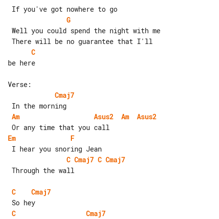
G
 Well you could spend the night with me

C
be here

Cmaj7
Am
Asus2
Am
Asus2
Em
F
C
Cmaj7
C
Cmaj7
 Through the wall

C
Cmaj7
C
Cmaj7