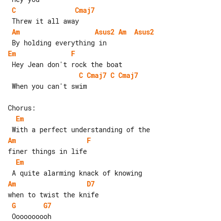
C
Cmaj7
Am
Asus2
Am
Asus2
Em
F
C
Cmaj7
C
Cmaj7
 When you can't swim

Em
Am
F
Em
Am
D7
G
G7