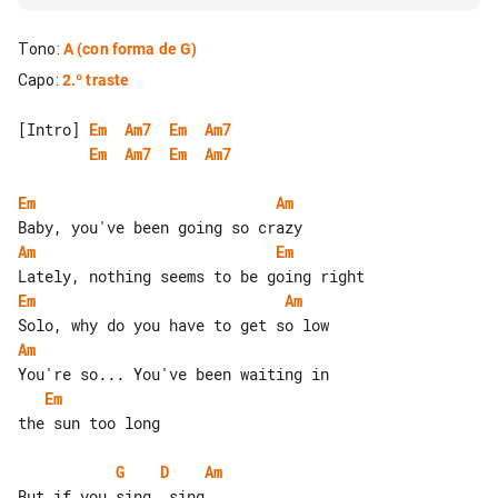
Tono
:
A
(con forma de G)
Capo
:
2.º traste
[Intro] 
Em
Am7
Em
Am7
Em
Am7
Em
Am7
Em
Am
Am
Em
Em
Am
Am
Em
the sun too long

G
D
Am