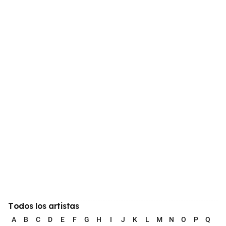
Todos los artistas
A
B
C
D
E
F
G
H
I
J
K
L
M
N
O
P
Q
R