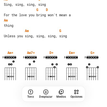
G
D
Am
Am
G
Am
*
Am7
*
D
*
Em
*
G
*
2
2
2
2
2
Tono
Desplazar
Medios
Opciones