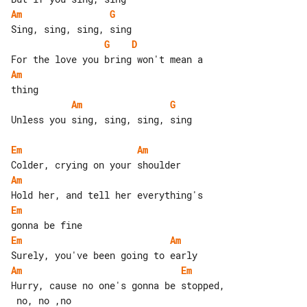
Am
G
G
D
Am
Am
G
Unless you sing, sing, sing, sing

Em
Am
Am
Em
Em
Am
Am
Em
Hurry, cause no one's gonna be stopped,
