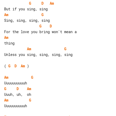
G
D
Am
Am
G
G
D
Am
Am
G
Unless you sing, sing, sing, sing

( 
G
D
Am
 )

Am
G
G
D
Am
Am
G
Uuuuuuuuuuh
