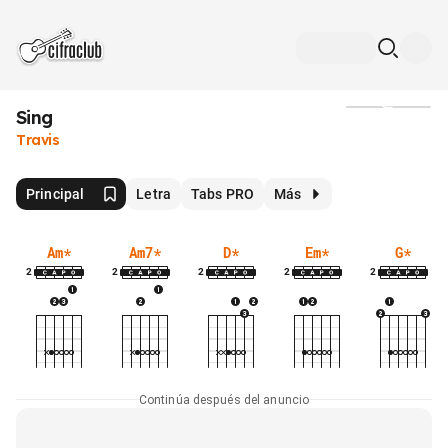
Sing
Medios
Travis
Principal
Letra
Tabs PRO
Más
Am
*
Am7
*
D
*
Em
*
G
*
2
2
2
2
2
Continúa después del anuncio