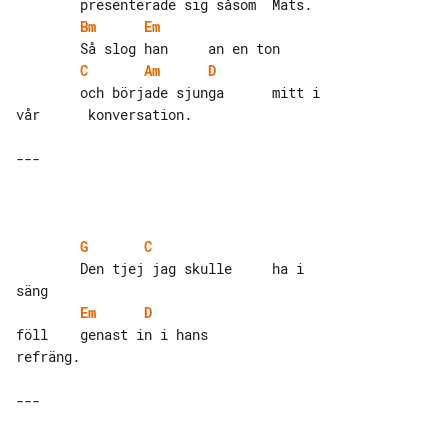
Bm
Em
C
Am
D
        och började sjunga      mitt i 

vår      konversation.

---

G
C
        Den tjej jag skulle     ha i 

Em
D
föll    genast in i hans        

refräng.

---
