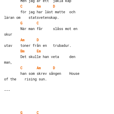
C
Am
D
        för jag har läst matte  och 

G
C
        När man får     slåss mot en 

Am
D
Bm
Em
        Det skulle han veta     den 

C
Am
D
        han som skrev sången    House 

of the    rising sun.

---

G
C