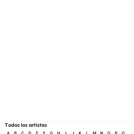
Todos los artistas
A
B
C
D
E
F
G
H
I
J
K
L
M
N
O
P
Q
R