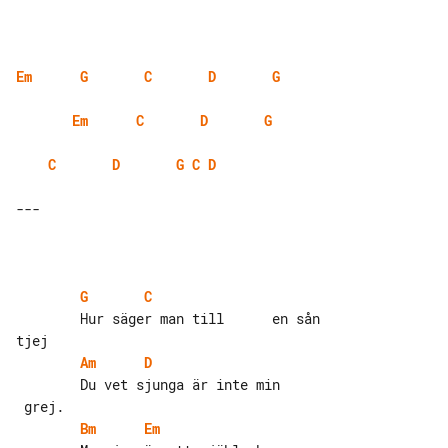
Em
G
C
D
G
Em
C
D
G
C
D
G
C
D
---

G
C
        Hur säger man till      en sån 

Am
D
        Du vet sjunga är inte min      

Bm
Em