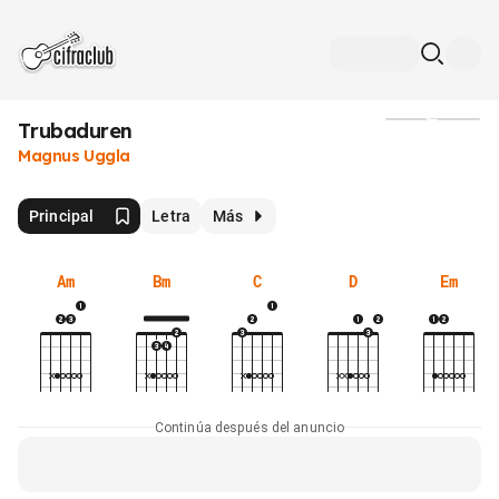
Trubaduren
Medios
Magnus Uggla
Principal
Letra
Más
Am
Bm
C
D
Em
Continúa después del anuncio