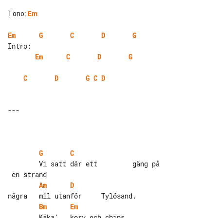
Tono
:
Em
Em
G
C
D
G
Em
C
D
G
C
D
G
C
D
---

G
C
        Vi satt där ett         gäng på

Am
D
Bm
Em