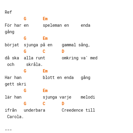
G
Em
För har en      speleman en     enda 

G
Em
G
C
D
då ska  alla runt       omkring va' med

G
Em
Har han         blott en enda   gång 

G
Em
G
C
D
ifrån   underbara       Creedence till 

 Carola.

---
