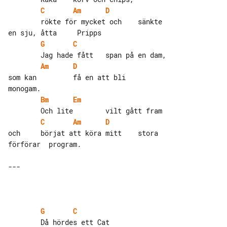
C
Am
D
        rökte för mycket och    sänkte 

G
C
Am
D
som kan         få en att bli   

Bm
Em
C
Am
D
och     börjat att köra mitt    stora 

förförar  program.

---

G
C
        Då hördes ett Cat       
