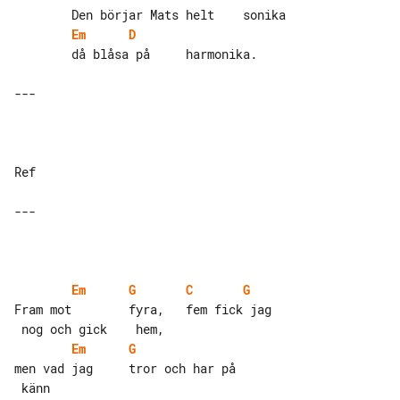
Em
D
        då blåsa på     harmonika.

---

Ref

---

Em
G
C
G
Fram mot        fyra,   fem fick jag   

Em
G
men vad jag     tror och har på        
