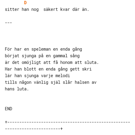
D
sitter han nog  säkert kvar där än.

---

För har en speleman en enda gång

börjat sjunga på en gammal sång

är det omöjligt att få honom att sluta.

Har han blott en enda gång gett skri

lär han sjunga varje melodi

tills någon vänlig själ slår halsen av 

hans luta.

END

+---------------------------------------------------
-----------------------+
