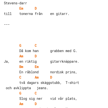
Em
D
till    tonerna från    en gitarr.

---

G
C
Am
D
Bm
Em
C
Am
D
        två dagars skäggstubb,  T-shirt

G
C
Am
D