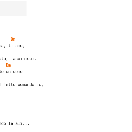
Bm
Bm