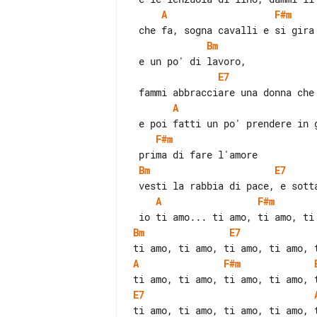
A
F#m
Bm
E7
A
F#m
Bm
E7
A
F#m
Bm
E7
A
F#m
E7