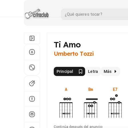
Ti Amo
Umberto Tozzi
Principal
Letra
Más
A
Bm
E7
Continúa después del anuncio