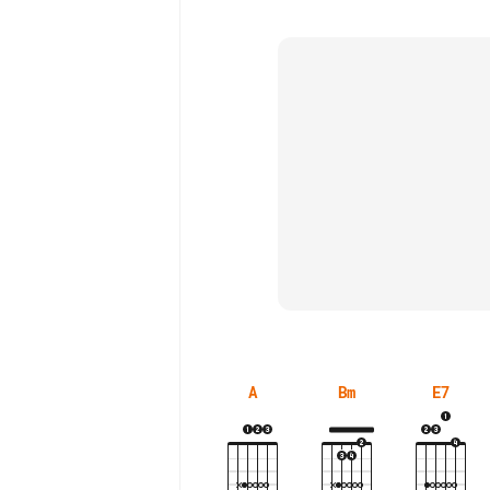
A
Bm
E7