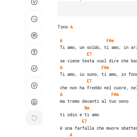
Tono
:
A
A
F#m
E7
A
F#m
E7
A
F#m
Bm
E7
A