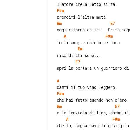
F#m
Bm
E7
A
F#m
Bm
E7
 apri la porta a un guerriero di carta igienica e

A
F#m
Bm
E7
A
F#m