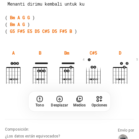
 Menanti dirimu kembali untuk ku

( 
Bm
A
G
G
( 
Bm
A
G
( 
G5
F#5
E5
D5
C#5
D5
F#5
B
A
B
Bm
C#5
D
4
5
Tono
Desplazar
Medios
Opciones
Composición
:
Envío por
¿Los datos están equivocados?