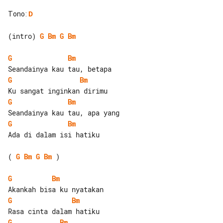
Tono
:
D
(intro) 
G
Bm
G
Bm
G
Bm
G
Bm
G
Bm
G
Bm
Ada di dalam isi hatiku

( 
G
Bm
G
Bm
 )

G
Bm
G
Bm
G
Bm