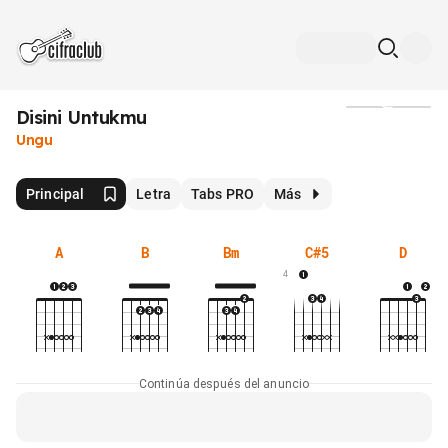
Disini Untukmu
Medios
Ungu
Principal
Letra
Tabs PRO
Más
A
B
Bm
C#5
D
4
Continúa después del anuncio