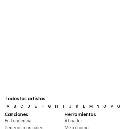
Todos los artistas
A
B
C
D
E
F
G
H
I
J
K
L
M
N
O
P
Q
R
Canciones
Herramientas
En tendencia
Afinador
Géneros musicales
Metrónomo