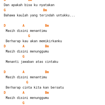
G
Bm
Bahawa kaulah yang terindah untukku...

D
A
Bm
G
D
A
Bm
G
 Menanti jawaban atas cintaku

D
A
Bm
G
D
A
Bm
G