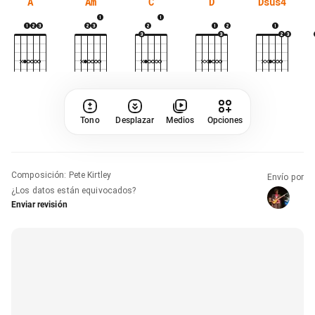
A
Am
C
D
Dsus4
Tono
Desplazar
Medios
Opciones
Composición
:
Pete Kirtley
Envío por
¿Los datos están equivocados?
Enviar revisión