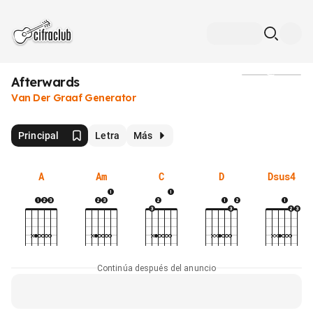
Afterwards
Medios
Van Der Graaf Generator
Principal
Letra
Más
A
Am
C
D
Dsus4
Continúa después del anuncio