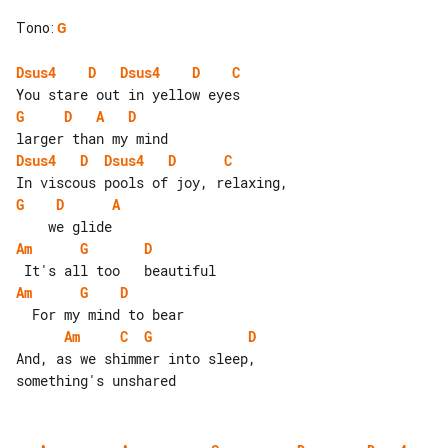
Tono
:
G
Dsus4
D
Dsus4
D
C
G
D
A
D
Dsus4
D
Dsus4
D
C
G
D
A
Am
G
D
Am
G
D
Am
C
G
D
And, as we shimmer into sleep, 
