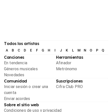
Todos los artistas
A
B
C
D
E
F
G
H
I
J
K
L
M
N
O
P
Q
R
Canciones
Herramientas
En tendencia
Afinador
Géneros musicales
Metrónomo
Novedades
Comunidad
Suscripciones
Iniciar sesión o crear una
Cifra Club PRO
cuenta
Enviar acordes
Sobre el sitio web
Condiciones de uso y privacidad