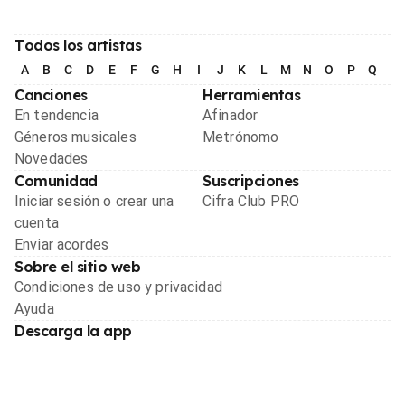
Todos los artistas
A
B
C
D
E
F
G
H
I
J
K
L
M
N
O
P
Q
R
Canciones
Herramientas
En tendencia
Afinador
Géneros musicales
Metrónomo
Novedades
Comunidad
Suscripciones
Iniciar sesión o crear una
Cifra Club PRO
cuenta
Enviar acordes
Sobre el sitio web
Condiciones de uso y privacidad
Ayuda
Descarga la app