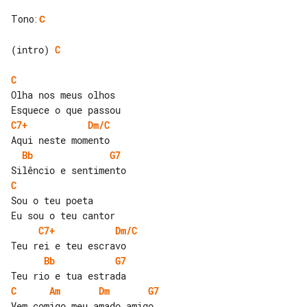
Tono
:
C
(intro) 
C
C
Olha nos meus olhos

C7+
Dm/C
Bb
G7
C
Sou o teu poeta

C7+
Dm/C
Bb
G7
C
Am
Dm
G7