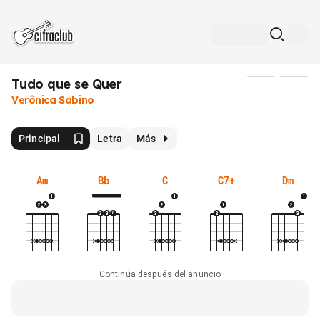
Tudo que se Quer
Medios
Verônica Sabino
Principal
Letra
Más
Am
Bb
C
C7+
Dm
Continúa después del anuncio