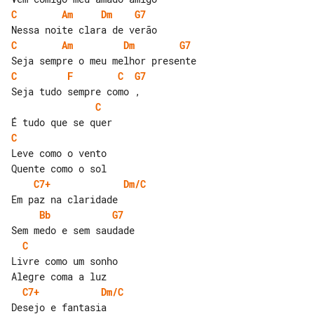
C
Am
Dm
G7
C
Am
Dm
G7
C
F
C
G7
C
C
Leve como o vento

C7+
Dm/C
Bb
G7
C
Livre como um sonho

C7+
Dm/C