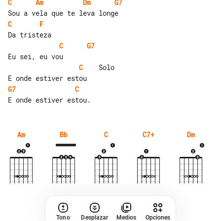
C
Am
Dm
G7
C
F
C
G7
C
    Solo

G7
C
Am
Bb
C
C7+
Dm
Tono
Desplazar
Medios
Opciones