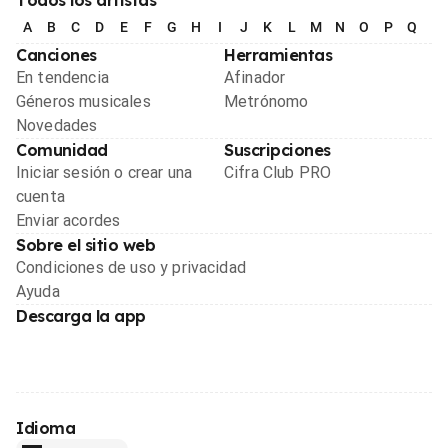
A
B
C
D
E
F
G
H
I
J
K
L
M
N
O
P
Q
R
Canciones
Herramientas
En tendencia
Afinador
Géneros musicales
Metrónomo
Novedades
Comunidad
Suscripciones
Iniciar sesión o crear una
Cifra Club PRO
cuenta
Enviar acordes
Sobre el sitio web
Condiciones de uso y privacidad
Ayuda
Descarga la app
Idioma